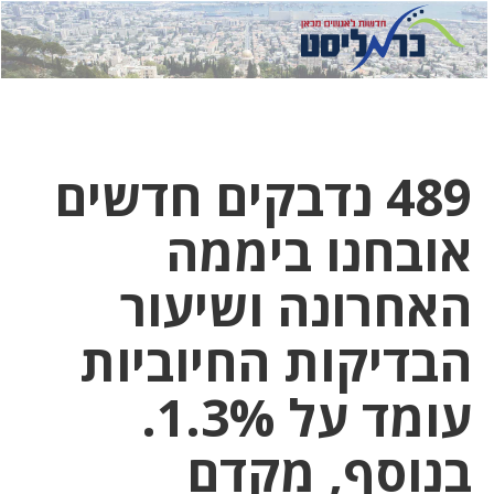
לחץ
לחץ
תפ
כדי
כאן
כדי
לשלוח
דואר
להצט
לוואט
489 נדבקים חדשים
אובחנו ביממה
האחרונה ושיעור
הבדיקות החיוביות
עומד על 1.3%.
בנוסף, מקדם