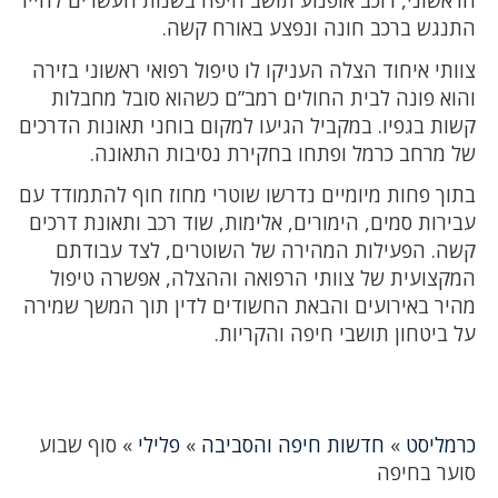
הראשוני, רוכב אופנוע תושב חיפה בשנות העשרים לחייו
התנגש ברכב חונה ונפצע באורח קשה.
צוותי איחוד הצלה העניקו לו טיפול רפואי ראשוני בזירה
והוא פונה לבית החולים רמב”ם כשהוא סובל מחבלות
קשות בגפיו. במקביל הגיעו למקום בוחני תאונות הדרכים
של מרחב כרמל ופתחו בחקירת נסיבות התאונה.
בתוך פחות מיומיים נדרשו שוטרי מחוז חוף להתמודד עם
עבירות סמים, הימורים, אלימות, שוד רכב ותאונת דרכים
קשה. הפעילות המהירה של השוטרים, לצד עבודתם
המקצועית של צוותי הרפואה וההצלה, אפשרה טיפול
מהיר באירועים והבאת החשודים לדין תוך המשך שמירה
על ביטחון תושבי חיפה והקריות.
כרמליסט
»
חדשות חיפה והסביבה
»
פלילי
»
סוף שבוע
סוער בחיפה