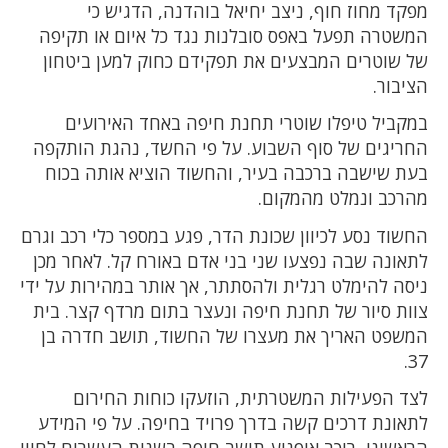
מפקד מחוז חוף, ניצב יחיאל בוהדנה, הדגיש כי
המשטרה תפעל באפס סובלנות נגד כל איום או תקיפה
של שוטרים המבצעים את תפקידם כחוק למען ביטחון
הציבור.
במקביל טיפלו שוטרי תחנת חיפה באחד האירועים
החריגים של סוף השבוע. על פי החשד, נהגת הותקפה
בעת שישבה ברכבה בעיר, והחשוד הוציא אותה בכוח
מהרכב ונמלט מהמקום.
החשוד נסע לכיוון שכונת הדר, פגע במספר כלי רכב וגרם
לתאונה שבה נפצעו שני בני אדם באורח קל. לאחר מכן
ניסה להימלט רגלית ולהסתתר, אך אותר במהירות על ידי
צוות סיור של תחנת חיפה ונעצר בתום מרדף קצר. בית
המשפט האריך את מעצרו של החשוד, תושב חדרה בן
37.
לצד הפעילות המשטרתית, הוזעקו כוחות החירום
לתאונת דרכים קשה בדרך פרויד בחיפה. על פי המידע