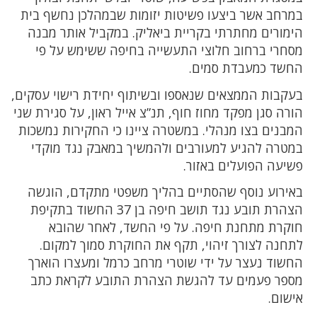
במרחב אשר ביצעו פשיטות יזומות שבמהלכן נחשף בית
הימורים מחתרתי בקריית ביאליק. במקביל אותר מבנה
מסחרי ברחוב חלוצי התעשייה בחיפה ששימש על פי
החשד כמעבדת סמים.
בעקבות הממצאים שנאספו ובשיתוף יחידת רישוי עסקים,
הורה סגן מפקד מחוז חוף, תנ”צ אייל ראון, על סגירת שני
המבנים בצו מנהלי. במשטרה ציינו כי החקירות נמשכות
במטרה להגיע למעורבים ולהמשיך במאבק נגד מוקדי
פשיעה הפועלים באזור.
באירוע נוסף שהסתיים בהליך משפטי מתקדם, הוגשה
הצהרת תובע נגד תושב חיפה בן 37 החשוד בתקיפת
חוקרת מתחנת חיפה. על פי החשד, לאחר שהובא
לתחנה לצורך זיהוי, תקף את החוקרת סמוך למקום.
החשוד נעצר על ידי שוטרי מרחב כרמל ומעצרו הוארך
מספר פעמים עד להגשת הצהרת התובע לקראת כתב
אישום.