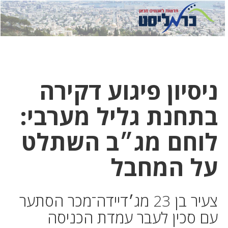
לחץ
לחץ
תפ
כדי
כאן
כדי
לשלוח
דואר
להצט
לוואט
ניסיון פיגוע דקירה
בתחנת גליל מערבי:
לוחם מג״ב השתלט
על המחבל
צעיר בן 23 מג׳דיידה־מכר הסתער
עם סכין לעבר עמדת הכניסה