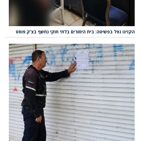
הקזינו נפל בפשיטה: בית הימורים בלתי חוקי נחשף בצ’ק פוסט