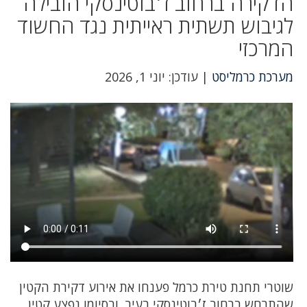
הדקירה ברחוב ז׳בוטינסקי הובילה
לגיבוש תשתית ראייתית נגד החשוד
המרכזי
מערכת כרמליסט
| עודכן: יוני 1, 2026
שוטרי תחנת טירת כרמל פענחו את אירוע דקירת הקטין
שהתרחש ברחוב ז׳בוטינסקי בעיר, ובסיומו נפצע קטין