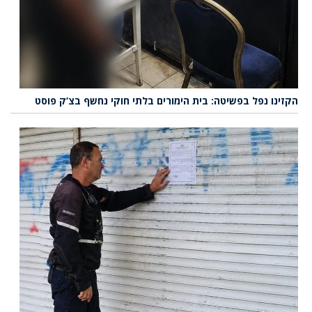
הקזינו נפל בפשיטה: בית הימורים בלתי חוקי נחשף בצ’ק פוסט