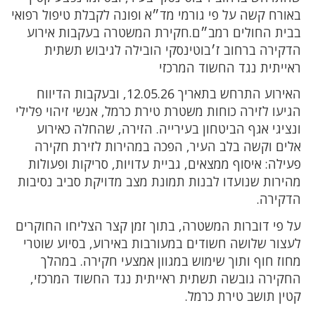
באורח קשה על פי גורמי מד״א ופונה לקבלת טיפול רפואי
בבית החולים רמב״ם.חקירת המשטרה בעקבות אירוע
הדקירה ברחוב ז׳בוטינסקי הובילה לגיבוש תשתית
ראייתית נגד החשוד המרכזי
האירוע התרחש בתאריך 12.05.26, ובעקבות הדיווח
הגיעו לזירה כוחות משטרת טירת כרמל, אנשי זיהוי פלילי
ונציגי אגף הביטחון בעירייה. הזירה, שהחלה כאירוע
אלים וקשה בלב העיר, הפכה במהירות לזירת חקירה
פעילה: איסוף ממצאים, גביית עדויות, סריקות ופעולות
מהירות שנועדו לבנות תמונת מצב מדויקת סביב נסיבות
הדקירה.
על פי דוברות המשטרה, בתוך זמן קצר הצליחו החוקרים
לעצור שלושה חשודים במעורבות באירוע, בסיוע שוטרי
מחוז חוף ותוך שימוש במגוון אמצעי חקירה. במהלך
החקירה גובשה תשתית ראייתית נגד החשוד המרכזי,
קטין תושב טירת כרמל.