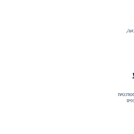
ועה,
סטודנטיות
פים