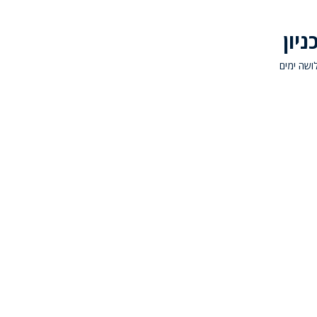
יון
ן לשלושה ימים