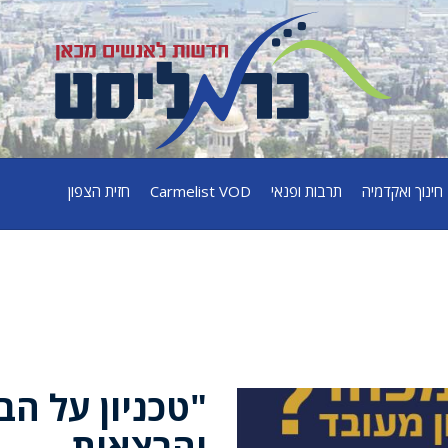
חינוך ואקדמיה
תרבות ופנאי
Carmelist VOD
חזית הצפון
"טכניון על הב
והרצאות