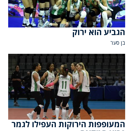
הגביע הוא ירוק
בן סער
המעופפות הירוקות העפילו לגמר