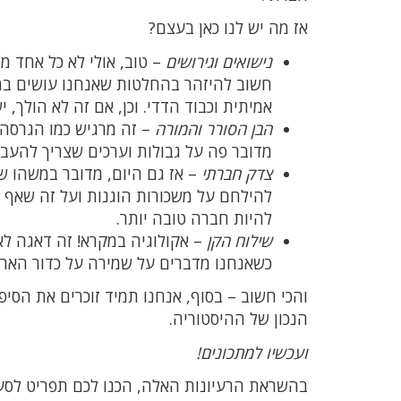
אז מה יש לנו כאן בעצם?
נישואים וגירושים
– טוב, אולי לא כל אחד 
חשוב להיזהר בהחלטות שאנחנו עושים במער
אמיתית וכבוד הדדי. וכן, אם זה לא הולך, 
הבן הסורר והמורה
– זה מרגיש כמו הגרסה 
מדובר פה על גבולות וערכים שצריך להעביר
צדק חברתי
– אז גם היום, מדובר במשהו שא
להילחם על משכורות הוגנות ועל זה שאף א
להיות חברה טובה יותר.
שילוח הקן
– אקולוגיה במקרא! זה דאגה לא 
כשאנחנו מדברים על שמירה על כדור הארץ
והכי חשוב – בסוף, אנחנו תמיד זוכרים את הסיפ
הנכון של ההיסטוריה.
ועכשיו למתכונים!
בהשראת הרעיונות האלה, הכנו לכם תפריט לסעו