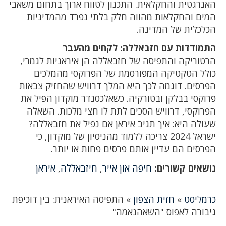
האנרגטית והחקלאית. התכנון לטווח ארוך בתחום משאבי
המים והחקלאות מהווה חלק בלתי נפרד מהמדיניות
הכלכלית של המדינה.
התמודדות עם חזבאללה: לקחים מהעבר
הרטוריקה והתפיסה של חזבאללה הן איראניות לגמרי,
כולל הטקטיקה המפורסמת של הפרוקסי מהמלכים
הפרסים. דוגמה לכך היא המלך דרוויש שהחזיק צבאות
פרוקסי בבלקן ובטורקיה. כשאלכסנדר מוקדון הפיל את
הפרוקסי, דרוויש הסכים לתת לו חצי מלכות. השאלה
שעולה היא: איך תגיב איראן אם נפיל את חזבאללה?
ישראל 2024 צריכה ללמוד מהניסיון של מוקדון, כי
הפרסים הם עדיין אותם פרסים פחות או יותר.
נושאים קשורים:
חיפה און אייר
,
חיזבאללה
,
איראן
כרמליסט
»
חזית הצפון
»
התפיסה האיראנית: בין דוכיפת
גיבורה לאפוס "השאהנאמה"