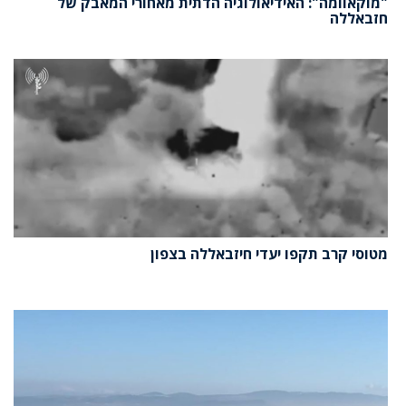
"מוקאוומה": האידיאולוגיה הדתית מאחורי המאבק של
חזבאללה
מטוסי קרב תקפו יעדי חיזבאללה בצפון