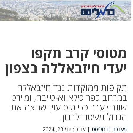
לחץ
לחץ
תפ
כדי
כאן
כדי
לשלוח
דואר
להצט
לוואט
מטוסי קרב תקפו
יעדי חיזבאללה בצפון
תקיפות ממוקדות נגד חיזבאללה
במרחב כפר כילא וא-טייבה, ומיירט
שוגר לעבר כלי טיס עוין שחצה את
הגבול משטח לבנון.
מערכת כרמליסט
| עודכן: יוני 23, 2024