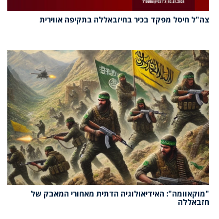
צה"ל חיסל מפקד בכיר בחיזבאללה בתקיפה אווירית
"מוקאוומה": האידיאולוגיה הדתית מאחורי המאבק של
חזבאללה