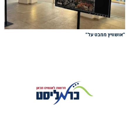
"אושוויץ ממבט על"