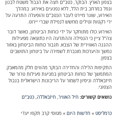
בצפון הארץ. הבוקר, כטב"ם חצה את הגבול משטח לבנון
ונפל במרחב בית הלל, ללא נפגעים באירוע. במהלך
האירוע, שוגר מיירט לעבר הכטב"ם והופעלה התרעה על
ירי רקטות וטילים מחשש לנפילת שברי יירוט.
האירוע כולו מתוחקר על ידי כוחות הביטחון, כאשר דובר
צה"ל ציין כי הנפילה וההתרעה היו כתוצאה מפעילות
ההגנה האווירית של הצבא. תגבור כוחות הביטחון באזור
נמשך והיערכות מוגברת לשמירה על ביטחון התושבים
בצפון.
התקיפות הלילה והחדירה הבוקר מהווים חלק מהמאבק
המתמשך של כוחות הביטחון במניעת פעילות טרור של
חיזבאללה וניסיון לשמור על הריבונות הישראלית בגבול
הצפוני.
נושאים קשורים:
חיל האוויר
,
חיזבאללה
,
כטב"ם
כרמליסט
»
חדשות היום
»
מטוסי קרב תקפו יעדי