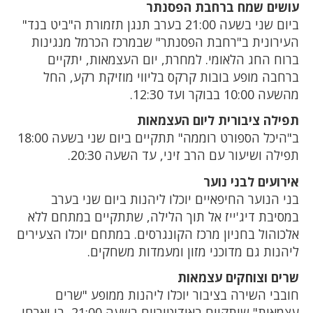
עושים שמח ברחבת הפסנתר
ביום שני בשעה 21:00 בערב תנגן תזמורת ה"ביט בנד"
העירונית ב"רחבת הפסנתר" שבמרכז הכרמל מנגינות
ברוח החג הלאומי. למחרת, יום העצמאות, יתקיים
ברחבה מופע בובות קרקס בליווי מוזיקת רקע, החל
מהשעה 10:00 בבוקר ועד 12:30.
תפילה ציבורית ליום העצמאות
ב"היכל הספורט רוממה" תתקיים ביום שני בשעה 18:00
תפילה ושיעור עם הרב זיני, עד השעה 20:30.
אירועים לבני נוער
בני הנוער החיפאיים יוכלו ליהנות ביום שני בערב
במסיבת דיג'ייז אל תוך הלילה, שתתקיים במתחם ללא
אלכוהול בחניון מרכז הקונגרסים. במתחם יוכלו הצעירים
ליהנות גם מדוכני מזון ומעמדות משחקים.
שרים וצוחקים עצמאות
חובבי השירה בציבור יוכלו ליהנות ממופע "שרים
עצמאות" שיתקיים באודיטוריום בשעה 21:00, בו יארחו