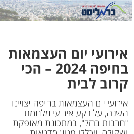
לחץ
לחץ
תפ
כדי
כאן
כדי
לשלוח
דואר
להצט
לוואט
אירועי יום העצמאות
בחיפה 2024 – הכי
קרוב לבית
אירועי יום העצמאות בחיפה יצויינו
השנה, על רקע אירועי מלחמת
"חרבות ברזל", במתכונת מאופקת
ושקולה, ויכללו מגוון סדנאות