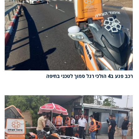
רכב פגע ב4 הולכי רגל סמוך לטכני בחיפה