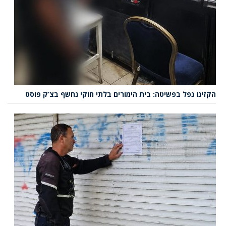
הקזינו נפל בפשיטה: בית הימורים בלתי חוקי נחשף בצ’ק פוסט