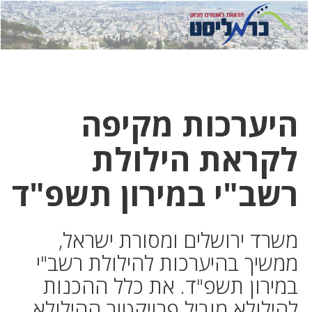
לחץ
לחץ
תפ
כדי
כאן
כדי
לשלוח
דואר
להצט
לוואט
היערכות מקיפה
לקראת הילולת
רשב"י במירון תשפ"ד
משרד ירושלים ומסורת ישראל,
ממשיך בהיערכות להילולת רשב"י
במירון תשפ"ד. את כלל ההכנות
להילולא מוביל פרויקטור ההילולא