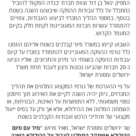
המפיק יגאל בן דוד וצוות חברת 'בנדה הפקות' להוביל
כמתכלל על כלל עבודות ההפקה שיבוצעו השנה בשטח.
בנוסף, במספר ההליך המכרזי לביצוע העבודות, צפויים
להתמודד עשרות חברות המעוניינות לקחת חלק בקיום
המעמד הקדוש.
השבוע קיימו במשרד סיור קבלנים בשטח אליהם הוזמנו
כלל גורמי ההפקה המעוניינים להתמודד במכרז על קיום
עבודות ההפקה בשטחי הר מירון והחניונים, ואליו הגיעו
כ-20 חברות שהביעו נכונות ורצון לעבוד תחת משרד
ירושלים ומסורת ישראל.
על פי ההערכות של גורמי המקצוע המלווים את תהליך
המכרזים, ניתן יהיה השנה לקיים את האירוע תוך חיסכון
כספי משמעותי, ללא התפשרות על האיכות, הבטיחות, או
השמחה המלווה את ההילולא, אלא אך ורק על בסיס ייעול
מקצועי של תהליכי הרכש ועבודות הקבלנים בשטח.
שר ירושלים ומסורת ישראל, מאיר פרוש: "
מיד עם סיום
ההילולא אשתקד התחלנו לעבוד על ההילולא השנה,