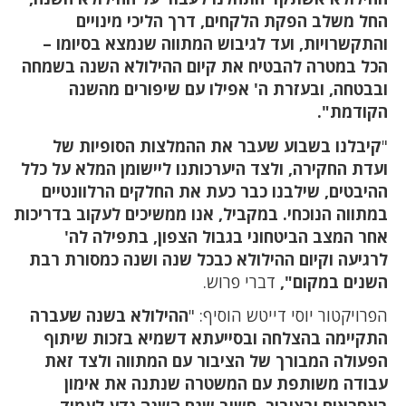
החל משלב הפקת הלקחים, דרך הליכי מינויים
והתקשרויות, ועד לגיבוש המתווה שנמצא בסיומו –
הכל במטרה להבטיח את קיום ההילולא השנה בשמחה
ובבטחה, ובעזרת ה' אפילו עם שיפורים מהשנה
הקודמת".
"
קיבלנו בשבוע שעבר את ההמלצות הסופיות של
ועדת החקירה, ולצד היערכותנו ליישומן המלא על כלל
ההיבטים, שילבנו כבר כעת את החלקים הרלוונטיים
במתווה הנוכחי. במקביל, אנו ממשיכים לעקוב בדריכות
אחר המצב הביטחוני בגבול הצפון, בתפילה לה'
לרגיעה וקיום ההילולא כבכל שנה ושנה כמסורת רבת
השנים במקום",
דברי פרוש.
הפרויקטור יוסי דייטש הוסיף: "
ההילולא בשנה שעברה
התקיימה בהצלחה ובסייעתא דשמיא בזכות שיתוף
הפעולה המבורך של הציבור עם המתווה ולצד זאת
עבודה משותפת עם המשטרה שנתנה את אימון