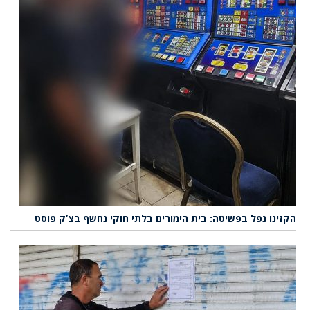
הקזינו נפל בפשיטה: בית הימורים בלתי חוקי נחשף בצ’ק פוסט