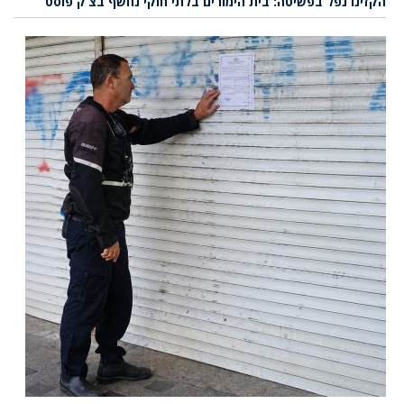
הקזינו נפל בפשיטה: בית הימורים בלתי חוקי נחשף בצ’ק פוסט