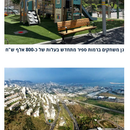
גן משחקים ברמות ספיר מתחדש בעלות של כ-800 אלף ש"ח