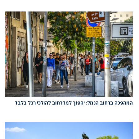
המהפכה ברחוב הנמל: יהפוך למדרחוב להולכי רגל בלבד