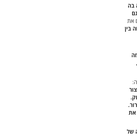
 בה
גם
 את
 בין
מה
:
ור
ק.
ור.
 את
 של