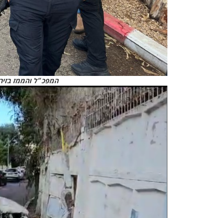
המפכ״ל והממז בזירת