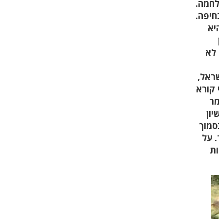
לחמה.
חיפה.
יא
 לא
ראל,
 קורא
מר
יון
סמוך
. על
ות