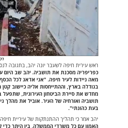
רכ
ראש עירית חיפה לשעבר יונה יהב, בתגובה לנסיו
כפריפריה מסכנת את תושביה. יהב שב היום על
מאה ניידות לעיר חיפה. "אני אדאג לכל הכסף
בגודלה בארץ, וההתייחסות אליה כיישוב קטן
מחדש את סיירת הביטחון העירונית, שתפעל בת
תושביה ואורחיה של העיר. אוביל את מהלך גיו
בעת כהונתי".
יהב אמר כי תהליך ההתנתקות של עיריית חיפ
האמון עם כל משרדי הממשלה, בין היתר כדי ל