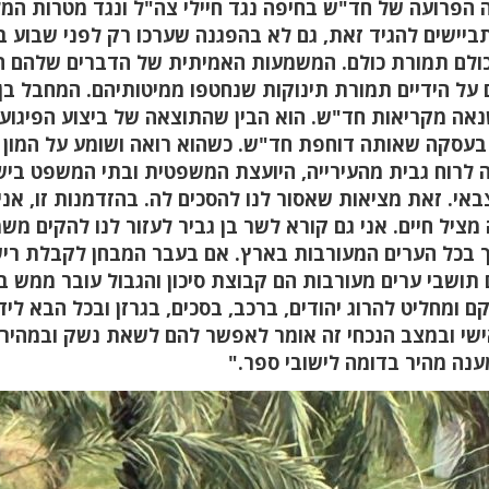
הפרועה של חד"ש בחיפה נגד חיילי צה"ל ונגד מטרות המ
יישים להגיד זאת, גם לא בהפגנה שערכו רק לפני שבוע ב
ולם תמורת כולם. המשמעות האמיתית של הדברים שלהם ה
 על הידיים תמורת תינוקות שנחטפו ממיטותיהם. המחבל בן
שנאה מקריאות חד"ש. הוא הבין שהתוצאה של ביצוע הפיגוע
 בעסקה שאותה דוחפת חד"ש. כשהוא רואה ושומע על המון
 לרוח גבית מהעירייה, היועצת המשפטית ובתי המשפט ביש
אי. זאת מציאות שאסור לנו להסכים לה. בהזדמנות זו, אני
מציל חיים. אני גם קורא לשר בן גביר לעזור לנו להקים מש
ך בכל הערים המעורבות בארץ. אם בעבר המבחן לקבלת ריש
ם תושבי ערים מעורבות הם קבוצת סיכון והגבול עובר ממש ב
 ומחליט להרוג יהודים, ברכב, בסכים, בגרזן ובכל הבא ליד
ישי ובמצב הנכחי זה אומר לאפשר להם לשאת נשק ובמהיר
ענה מהיר בדומה לישובי ספר."