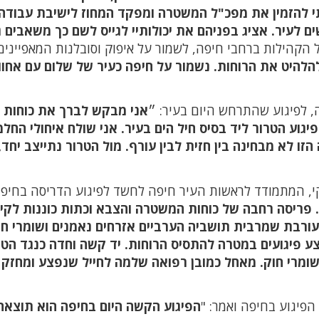
תי להזמין את מפכ"ל המשטרה ומפקד המחוז לישיבת עבודה
ם לעיר. אציג בפניהם את יכולותיי לגייס לשם כך משאבים 
 הקהילות ברחבי חיפה, לשמור על איפוק וסובלנות המאפיינים
הלהיט את הרוחות. נשמור על חיפה כעיר של שלום עם אחווה
, לפיגוע שהתרחש היום בעיר: ״
אני מבקש לברך את כוחות
יגוע הטרור ליד בסיס חיל הים בעיר. אני שולח איחולי החל
 לא מבחינה בין חזית לבין עורף. מול הטרור נתייצב יחד,
קי, המתמודד לראשות העיר חיפה לחשד לפיגוע הדריסה בחיפה
 פריסה רחבה של כוחות המשטרה והצבא וכתות כוננות לקיצ
עורבת שמרבית תושביה הערביים אזרחים נאמנים ושומרי חו
צע פיגועים במטרה להתסיס הרוחות. יד קשה וחדה כנגד הטר
שומרי חוק. מאחל כמובן רפואה שלמה לחייל שנפצע ומחזק
 הפיגוע בחיפה ואמר: "
הפיגוע הקשה היום בחיפה הוא תוצאה