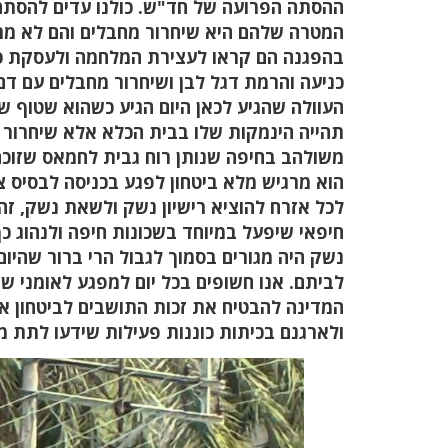
ההסתה הפרועה של חד"ש. כולנו עדים להסתה 
המטרה שלהם היא שיחרור מחבלים והם לא מתב
בהפגנה הם קראו לעצירת המלחמה ולעסקת כ
כניעה והרמת דגל לבן ושיחרור מחבלים עם דם
העוולה שהגיע לכאן היום הגיע כשהוא שטוף 
תהייה הינמקות שלו בבית הכלא אלא שיחרור
משולהב בחיפה שנותן רוח גבית לחמאס שזוכה
הוא מרגיש מלא ביטחון לפגע בכניסה לבסיס צב
לכל אזרח להוציא רישיון נשק ולשאת נשק, זה 
חיפאי שיפעל במיוחד בשכונות חיפה ולנהוג כ
נשק היה מגורים בסמוך לגבול הרי ברור שהיו
לביתם. אנו חשופים בכל יום למפגע לאומני שקם
המדינה להבטיח את זכות התושבים לביטחון א
ולארגנם בכיתות כוננות פעילות שידעו לתת מ