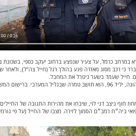
, התקבל דיווח במוקד 101 של מד"א במרחב כרמל, על צעיר שנפצע ברחוב יעקב כספי, בשכונ
 כי רכב מסוג מאזדה פגע בהולך רגל (חייל צה"ל), ולאחר ש
לים. חייל שעמד בשער ניטרל את המחבל.
לאחר חקירה התברר כי המחבל, ואסים אבו אל הוגה, יליד 96, הוא תושב טמרה שבגליל המערבי. בריש
ז חוף ניצב דני לוי, שיבחו את מהירות התגובה של החיילים
ואי ביה״ח רמב״ם הסמוך לזירה. מצבו של החייל (על פי גורמי