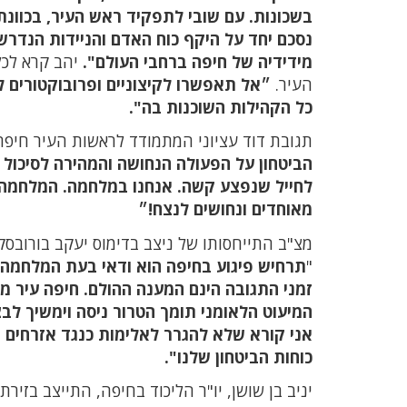
בשכונות. עם שובי לתפקיד ראש העיר, בכוונ
נסכם יחד על היקף כוח האדם והניידות הנדרשי
מידידיה של חיפה ברחבי העולם".
יהב קרא לכל
העיר.
״אל תאפשרו לקיצוניים ופרובוקטורים ל
כל הקהילות השוכנות בה".
תגובת דוד עציוני המתמודד לראשות העיר חיפה
הביטחון על הפעולה הנחושה והמהירה לסיכול פ
לחייל שנפצע קשה. אנחנו במלחמה. המלחמה הזו
מאוחדים ונחושים לנצח!״
מצ"ב התייחסותו של ניצב בדימוס יעקב בורובס
"
תרחיש פיגוע בחיפה הוא ודאי בעת המלחמה.
זמני התגובה הינם המענה ההולם. חיפה עיר מ
המיעוט הלאומני תומך הטרור ניסה וימשיך לב
אני קורא שלא להגרר לאלימות כנגד אזרחים 
כוחות הביטחון שלנו".
יניב בן שושן, יו"ר הליכוד בחיפה, התייצב בזירת