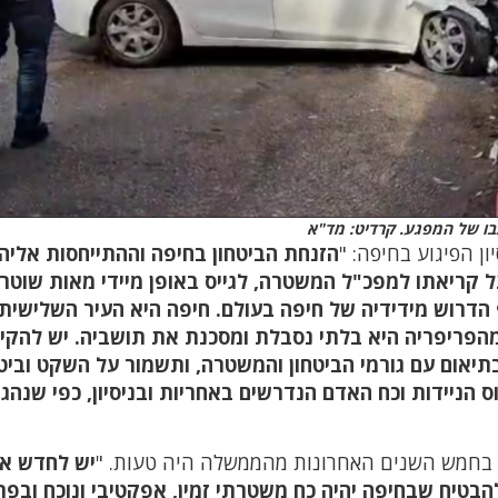
בו של המפגע. קרדיט: מד"א
ן הפיגוע בחיפה: "
הזנחת הביטחון בחיפה וההתייחסות אליה
 קריאתו למפכ"ל המשטרה, לגייס באופן מיידי מאות שוטרי
 הדרוש מידידיה של חיפה בעולם. חיפה היא העיר השלישית
 מהפריפריה היא בלתי נסבלת ומסכנת את תושביה. יש להקי
יאום עם גורמי הביטחון והמשטרה, ותשמור על השקט וביטח
ס הניידות וכח האדם הנדרשים באחריות ובניסיון, כפי שנהג
ה בחמש השנים האחרונות מהממשלה היה טעות. "
יש לחדש את
הבטיח שבחיפה יהיה כח משטרתי זמין, אפקטיבי ונוכח ובפר