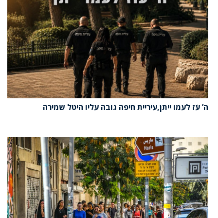
ה’ עֹז לעמו ייתן,עיריית חיפה גובה עליו היטל שמירה