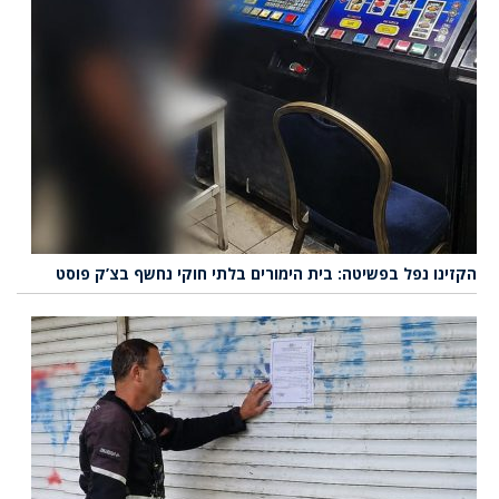
הקזינו נפל בפשיטה: בית הימורים בלתי חוקי נחשף בצ’ק פוסט