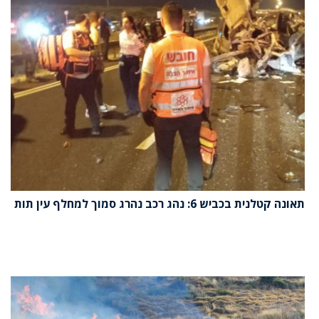
תאונה קטלנית בכביש 6: נהג רכב נהרג סמוך למחלף עין תות