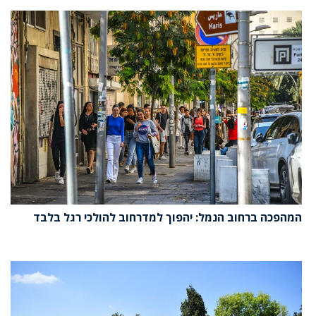
המהפכה ברחוב הנמל: יהפוך למדרחוב להולכי רגל בלבד