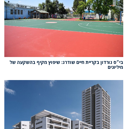
בי״ס גורדון בקריית חיים שודרג: שיפוץ מקיף בהשקעה של
מיליונים