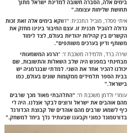
בימים אלה, הסברה חשובה למדינת ישראל מתוך
תחושת שליחות עצומה."
איתי פסלר, מוביל התכנית: "ד
ווקא בימים אלה זאת זכות
גדולה להוביל תכנית זו. עצם החיבור בינינו מחזק את
הקשרים בין קהילות יהודיות בעולם, לצד לימוד
משותף ודיון בערכים משותפים".
שירה ברד, תלמידה משכבת ז': "
הרגע המשמעותי
מבחינתי במפגש היה שלב השאלות והתשובות, שם
יכולנו להכיר אחד את השני. למדתי שבגרמניה יש
בבית הספר תלמידים ממקומות שונים בעולם, כמו
בישראל."
עומרי ולדמן משכבת ח':
"התלהבתי מאוד מכך שרבים
מהם אוהבים את ישראל ורוצים לבקר אצלנו. היה לי
כיף לשמוע שרבים מהם אוהדים של קבוצת הכדורגל
בדורטמונד כמוני וקבענו שבעתיד נלך ביחד למשחק."