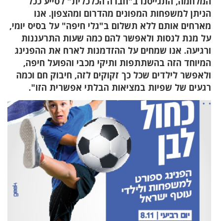
המלחמה, התגייסנו ב"חברה הכלכלית" לסייע ככל
הניתן למשפחות המפונים מהדרום ומהצפון. אנו
מארחים אותם ללא תשלום ב"גלי חיפה" על בסיס יומי,
על מנת לנסות ולאפשר להם כמה שעות התרעננות
ורגיעה. אנו שמחים על ההזדמנות לארח את ההפנינג
המיוחד הזה בהשתתפות ותיקי מכבי והפועל חיפה,
ולאפשר לילדים שכל כך זקוקים לזה, חיבוק חם וכמה
רגעים של שפיות במציאות הבלתי אפשרית הזו".