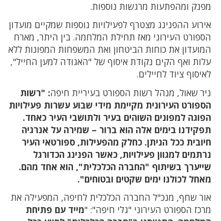
מפנק ומהפתעות מרגשות נוספות.
אירוע ההפנינג מצטרף לפעילויות נוספות שמקיים מועדון
הספורט העירוני מאז תחילת המלחמה. בין היתר, מארח
המועדון את כוחות הביטחון ואת המשפחות המפונות ללא
עלות ואף הקים נקודת איסוף של "האגודה למען החייל",
לאיסוף ציוד לחיילים.
ניר שאול, מנהל רשות הספורט בעיריית חיפה
: "רשות
הספורט העירונית מקיימת מידי שבוע עשרות פעילויות
הפוגה למפונים השוהים בעיר ולתושבי העיר כאחד.
תפקידנו בימים אלה הוא ברור – שמירה על אנרגיה
חיובית ככל הניתן. כחלק מהפעילות, ספורטאי העיר
נרתמים למגוון פעילויות, כאשר הפנינג הכדורגל
שייערך בשיתוף "החברה הכלכלית", הוא אחד מהם.
מאחל לכולנו ימים שקטים ובטוחים".
אור שחף, מנכ"ל החברה הכלכלית לחיפה, המפעילה את
מרכז הספורט העירוני "גלי חיפה": "
מייד עם פתיחת