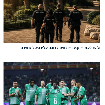
ה’ עֹז לעמו ייתן,עיריית חיפה גובה עליו היטל שמירה