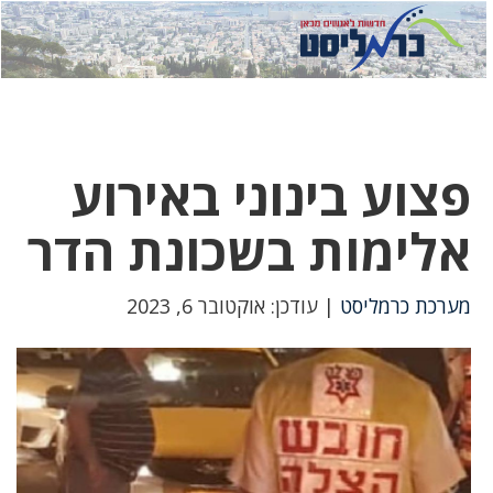
לחץ
לחץ
תפ
כדי
כאן
כדי
לשלוח
דואר
להצט
לוואט
פצוע בינוני באירוע
אלימות בשכונת הדר
מערכת כרמליסט
| עודכן: אוקטובר 6, 2023