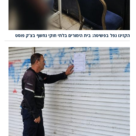
הקזינו נפל בפשיטה: בית הימורים בלתי חוקי נחשף בצ’ק פוסט