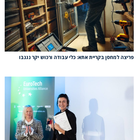
פריצה למחסן בקריית אתא: כלי עבודה ורכוש יקר נגנבו