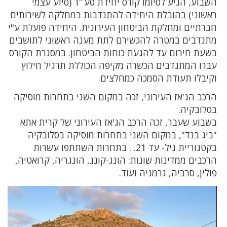
השבוע, הגיע לסיומו קורס יחידת סע״ר (סיוע עצמי
ראשוני) בהובלת היחידה להתנדבות במחלקה לשירותים
חברתיים ומחלקת הביטחון העירונית. היחידה פועלת ע"י
מתנדבים במטרה להכשירם לתת מענה ראשוני לתושבים
בשעת חירום עד להגעת כוחות הביטחון. במסגרת הקורס
עברו המתנדבים הכשרה מקיפה הכוללת תרגיל חילוץ
וקיבלו תעודת הסמכה כמחלצים.
הרכב הג'אז העירוני, זכה במקום השני בתחרות מוסיקה
בסלובקיה.
בשבוע שעבר, זכה הרכב הג'אז העירוני של קרית אתא
"ביג בנד", במקום השני בתחרות מוסיקה בסלובקיה
בקטגוריית גיל- עד 21. . בתחרות השתתפו עשרות
הרכבים ממדינות שונות: הונג-קונג, הונגריה, קרואטיה,
פולין, סרביה, גרמניה ועוד.