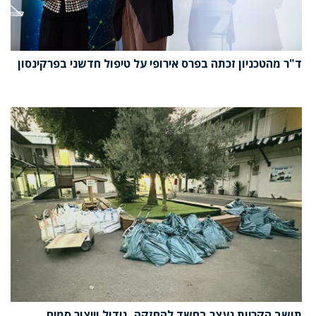
ד"ר מהטכניון זכתה בפרס אירופי על טיפול חדשני בפרקינסון
תושב הקריות נעצר בחשד להחזקה, גידול וייצור סמים