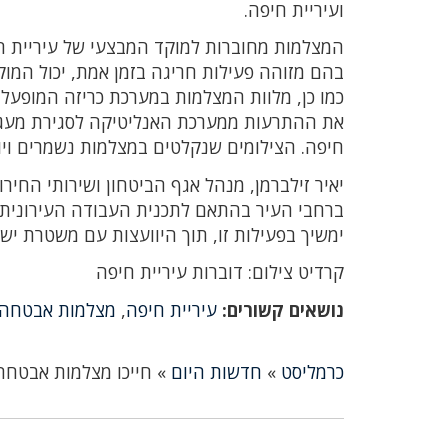
ועיריית חיפה.
המצלמות מחוברות למוקד המבצעי של עיריית חיפ
בהם מזוהה פעילות חריגה בזמן אמת, יכול המוק
כמו כן, מלוות המצלמות במערכת כריזה המופע
את ההתרעות ממערכת האנליטיקה לסגירת מעגל מ
חיפה. הצילומים שנקלטים במצלמות נשמרים ויו
יאיר זילברמן, מנהל אגף הביטחון ושירותי החיר
ברחבי העיר בהתאם לתכנית העבודה העירונית,
ימשיך בפעילות זו, תוך היוועצות עם משטרת י
קרדיט צילום: דוברות עיריית חיפה
נושאים קשורים:
עיריית חיפה
,
מצלמות אבטחה
כרמליסט
»
חדשות היום
»
חייכו מצלמות אבטחה