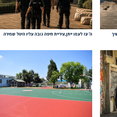
יך
ה’ עֹז לעמו ייתן,עיריית חיפה גובה עליו היטל שמירה