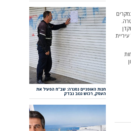
במקרים
רה.
קדן
עיריית
ות
ן
חנות האופניים נסגרה: שב”ח הפעיל את
העסק, רכוש גנוב נבדק