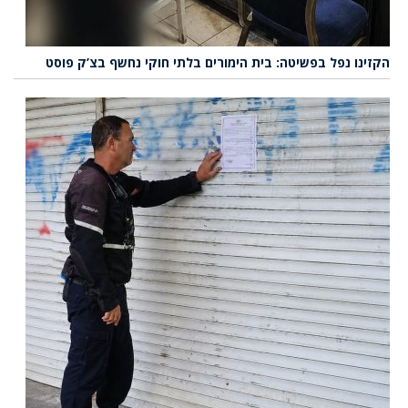
הקזינו נפל בפשיטה: בית הימורים בלתי חוקי נחשף בצ’ק פוסט