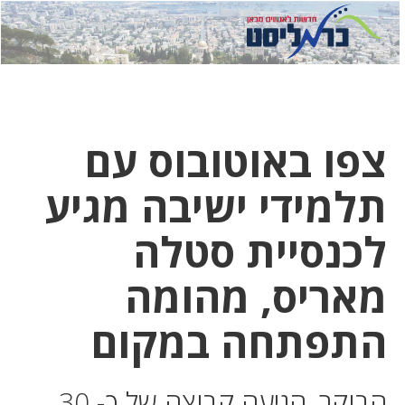
לחץ
לחץ
תפ
כדי
כאן
כדי
לשלוח
דואר
להצט
לוואט
צפו באוטובוס עם
תלמידי ישיבה מגיע
לכנסיית סטלה
מאריס, מהומה
התפתחה במקום
הבוקר, הגיעה קבוצה של כ- 30