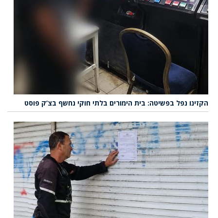
הקזינו נפל בפשיטה: בית הימורים בלתי חוקי נחשף בצ’ק פוסט