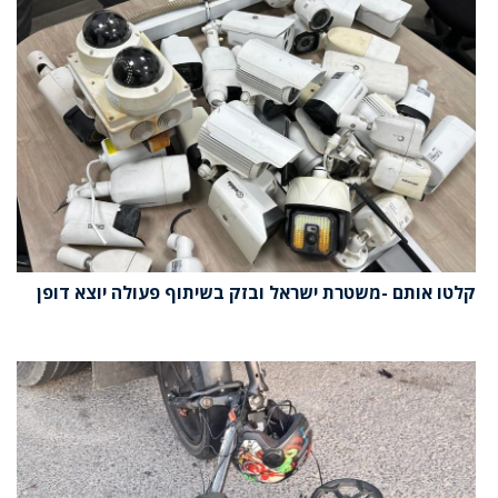
קלטו אותם -משטרת ישראל ובזק בשיתוף פעולה יוצא דופן