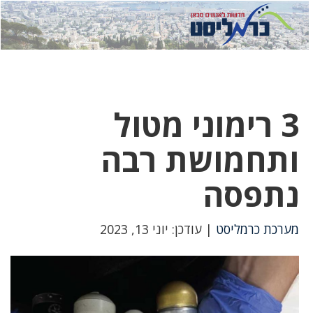
לחץ
לחץ
תפ
כדי
כאן
כדי
לשלוח
דואר
להצט
לוואט
3 רימוני מטול
ותחמושת רבה
נתפסה
מערכת כרמליסט
| עודכן: יוני 13, 2023