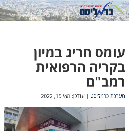
לחץ
לחץ
תפ
כדי
כאן
כדי
לשלוח
דואר
להצט
לוואט
עומס חריג במיון
בקריה הרפואית
רמב"ם
מערכת כרמליסט
| עודכן: מאי 15, 2022