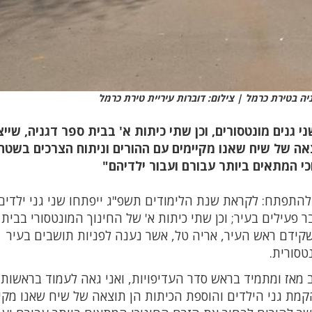
יה בטירת כרמל | צילום: דוברות עיריית טירת כרמל
גנים מונטסורים, וכן שתי כיתות א' בבית ספר דגניה, שייצ
צאה של שיח שאנו מקיימים עם ההורים וניתוח הצרכים בשטח
י המתאים ביותר עבורם ועבור ילדיהם"
התפתח: לקראת שנת הלימודים תשפ"ג ייפתחו שני גני ילדים
 פעילים בעיר; וכן שתי כיתות א' של החינוך המונטסורי בבית
שקידם ראש העיר, אריה טל, אשר נענה לפניות תושבים בעיר
טסורית.
ב מאז ומתמיד בראש סדר העדיפויות, ואני גאה לעמוד בראשות 
 הקמת גני הילדים והוספת הכיתות הן תוצאה של שיח שאנו מקי