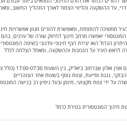
 להורים לבחור את הזרם החינוכי המתאים ביותר עבורם ועב
סודרי, על ההשקעה והליווי הצמוד לאורך התהליך החשוב, ומאח
בעיר ממשיכה להתפתח, ומאפשרת להורים מגוון אפשרויות חינו
 המונטסורי יאפשרו מרחב חינוך לחיזוק שורה של ערכים, בהם
היתרון הגדול הוא יצירת רצף חינוכי-פדגוגי בשיטה המונטסורי
ודה לראש העיר על הנכונות וההשקעה, ומאחל הצלחה לכלל
גני הילדים ברוח המונטסורית יפעלו במבני הגנים אורן ואלון שברחוב 
ה על ידי צוות מקצועי, מיומן ובעל ניסיון רב בגישה המונטסו
טת חינוך המונטסורית בטירת כרמל