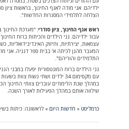
עם ההורים וניתוח הצרכים בשטח, במטרה לאפשר
ילדיהם. אני מודה לאגף החינוך, בראשות ציון 
הצלחה לתלמידי המסגרות החדשות".
ראש אגף החינוך, ציון סודרי
: "מערכת החינוך 
עבור ילדיהם. גני הילדים והכיתות ברוח החינוך
עצמאות, יצירתיות, וחיזוק האינדיבידואליות, כש
המעבר מהגן לכיתה א' בבית ספר דגניה. אני מ
התלמידים והוריהם".
עם מקסימום 34 ילדים ושתי נשות צוות בשעות הבוקר, גננת וסייעת, וצוות נוסף בשעות אחר הצוהריים.
במהלך שנת הלימודים עוברים צוותי החינוך הכשר
שילווה אותם במהלך הפעילות לאורך השנה.
כרמליסט
»
חדשות היום
»
לראשונה: כיתות בשי