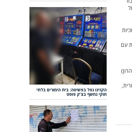
ור
ל
כיות
ת עם
ביאליק, בין השעות 17:00-07:30 (כולל צהרון)
רית,
הקזינו נפל בפשיטה: בית הימורים בלתי
חוקי נחשף בצ’ק פוסט