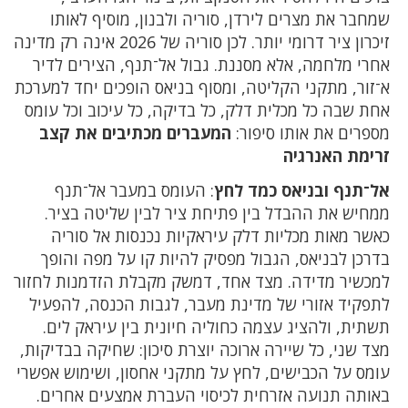
שמחבר את מצרים לירדן, סוריה ולבנון, מוסיף לאותו
זיכרון ציר דרומי יותר. לכן סוריה של 2026 אינה רק מדינה
אחרי מלחמה, אלא מסננת. גבול אל־תנף, הצירים לדיר
א־זור, מתקני הקליטה, ומסוף בניאס הופכים יחד למערכת
אחת שבה כל מכלית דלק, כל בדיקה, כל עיכוב וכל עומס
מספרים את אותו סיפור:
המעברים מכתיבים את קצב
זרימת האנרגיה
אל־תנף ובניאס כמד לחץ
: העומס במעבר אל־תנף
ממחיש את ההבדל בין פתיחת ציר לבין שליטה בציר.
כאשר מאות מכליות דלק עיראקיות נכנסות אל סוריה
בדרכן לבניאס, הגבול מפסיק להיות קו על מפה והופך
למכשיר מדידה. מצד אחד, דמשק מקבלת הזדמנות לחזור
לתפקיד אזורי של מדינת מעבר, לגבות הכנסה, להפעיל
תשתית, ולהציג עצמה כחוליה חיונית בין עיראק לים.
מצד שני, כל שיירה ארוכה יוצרת סיכון: שחיקה בבדיקות,
עומס על הכבישים, לחץ על מתקני אחסון, ושימוש אפשרי
באותה תנועה אזרחית לכיסוי העברת אמצעים אחרים.