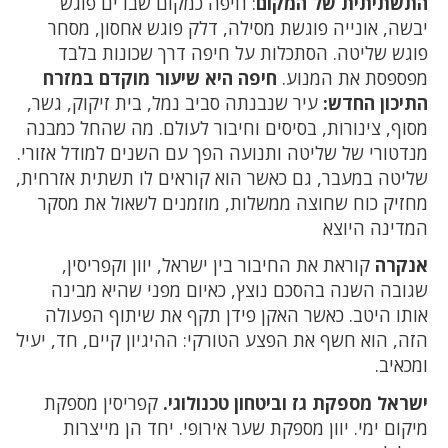
התשתיתית של המקום
: חיפה כמקום שבו ים פוגש
יבשה, אונייה פוגשת מסילה, דלק פוגש אחסון, מסחר
פוגש שליטה. הסתכלות על חיפה דרך שכונות בלבד
מפספסת את המנוע.
חיפה היא שיעור מוקדם במזרח
התיכון החדש:
עיר שנבנתה סביב נמל, בית זיקוק, גשר,
מסוף, צינורות, בסיסים וחיבור לעולם. מה שהחל כמבנה
מנדטורי של שליטה ותנועה הפך עם השנים למודל אזורי.
שליטה במעבר, גם כאשר הוא קוראים לו תשתית אזרחית,
מחזיק כוח שחוצה ממשלות, מוזמנים לשאול את מסקר
המדינה היוצא
אנקרה
קוראת את החיבור בין ישראל, יוון וקפריסין,
שגובה השנה בהסכם נוצץ, כאיום מפני שהיא מבינה
אותו היטב. כאשר האקן פידן תקף את שיתוף הפעולה
הזה, הוא חשף את הפצע הטורקי: ההיגיון קיים, חד, יעיל
ומכאיב.
ישראל מספקת גז וביטחון טכנולוגי.
קפריסין מספקת
מיקום ימי. יוון מספקת שער אירופי. יחד הן מייצרות