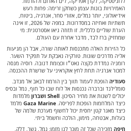
ללוגיסטיקה, לקרן אפריקה, לים האדום ולהורמוז.
האמירויות בונות עצמן כשחקן זרימה: פחות רעש
אידיאולוגי, יותר נמלים, אזורי סחר, אנרגיה, ביטוח,
תשתיות ואחיזה במסדרונות. במפה של 2026, זו אינה
הערת שוליים כלכלית. זו תזוזה גיאו אסטרטגית: מי
שמחזיק ברז לבד, מדבר אחרת עם העולם.
כל הזירות האלה מתכנסות לאותה שורה, אבל הן מגיעות
אליה מדרכים שונות. טורקיה נאבקת על תפקיד השער.
רומניה נמדדת כקצה נאט״ו וכצומת דנובה. רוסיה מנסה
למכור אנרגיה תחת לחץ אוקראיני על שרשרת ההכנסה.
סעודיה
הופכת לעמוד תווך בין הורמוז לבאב אל מנדב.
סומלילנד וברברה נכנסות אל לוח שבו כל חוף, נמל ובסיס
יכולים לשנות את מחיר הסיכון.
Shell ושברון
מלמדות
כיצד המלחמות הופכות לפריסה.
Gaza Marine
מלמד
כיצד מאגר קטן יחסית יכול לחשוף מערכת שלמה של
בעלות, אבטחה, מימון, הולכה וחשמל ביתי.
חיפה
מזכירה שכל זה מוכר לנו מזמן: נמל, גשר, דלק,