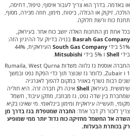
או באדמה. בדרך הוא צריך לעבור איסוף, טיפול, דחיסה,
הולכה, זיקוק או הנזלה, ביטוח, מימון, חוזה מכירה, מסוף,
תחנת כוח ורשת חלוקה.
בכל אחת מן התחנות האלה יושב כוח אחר. בעיראק,
Basrah Gas Company
בנויה בדיוק על ההיגיון הזה:
51% בידי
South Gas Company
העיראקית, 44%
בידי
Shell
ו 5% בידי
Mitsubishi
.
החברה אוספת גז נלווה משדות Rumaila, West Qurna
1 ו Zubair, כלומר גז שנוצר תוך כדי הפקת נפט ובמשך
שנים רבות נשרף באוויר במקום להפוך לאנרגיה
שימושית. בעיראק
Shell
אינה רק חברה זרה. היא חוליה
שמחברת בין שדה נפט, גז מבוזבז, מתקן עיבוד, חשמל
מקומי, תעשייה עיראקית ומימון בינלאומי. מי שאינו בקיא
צריך לזכור רק דבר אחד:
החברה שמטפלת בגז בדרך מן
השדה אל החשמל מחזיקה כוח גדול יותר ממי שמופיע
רק בכותרת הבעלות.