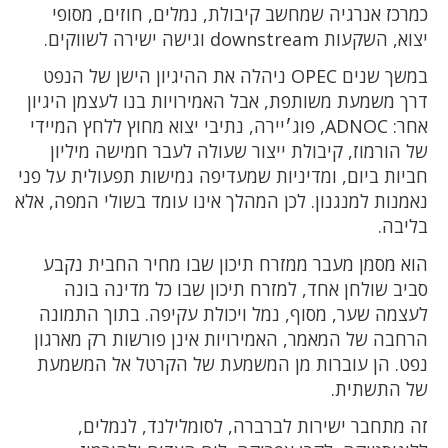
כמרכז אנרגיה שמחשב קיבולת, נמלים, חוזים, מסופי
יצוא, השקעות downstream וגישה ישירה לשווקים.
במשך שנים OPEC ניהלה את ההיגיון הישן של הנפט
דרך משמעת משותפת, אבל האמירויות בנו לעצמן היגיון
אחר: ADNOC, פוג׳יירה, נתיבי יצוא מחוץ ללחץ המיידי
של הורמוז, קיבולת ייצור שעולה לעבר חמישה מיליון
חביות ביום, ומדיניות שמעדיפה גמישות תפעולית על פני
נאמנות למנגנון. לכן המהלך אינו עומד בשולי המפה, אלא
בליבה.
הוא מסמן מעבר ממזרח תיכון שבו מחיר החבית נקבע
סביב שולחן אחד, למזרח תיכון שבו כל מדינה בונה
לעצמה שער, מסוף, נמל ויכולת עקיפה. בתוך התמונה
הרחבה של המאמר, האמירויות אינן פורשות רק מארגון
נפט. הן עוברות מן המשמעת של הקרטל אל המשמעת
של התשתית.
זה מתחבר ישירות לברברה, לסומלילנד, לנמלים,