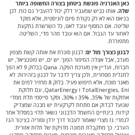
כאן האנרגיה פוגשת ביטחון בצורה החשופה ביותר
שלה.
אותו כביש שמעביר דלק יכול להעביר גם כוח. לכן
בניאס הוא לא רק נקודת סיום לוגיסטית, אלא מוקד
שליטה. אם המסוף עובד לאט, כל השרשרת נתקעת
לאחור עד הגבול. אם הוא עובד מהר מדי, השליטה
מתפוררת.
לבנון כצורך מול ים:
לבנון סוגרת את אותה קשת מצפון
מערב, אבל אצלה הסיפור הפוך: יש ים, יש פוטנציאל, יש
חברות, ועדיין אין מערכת הפקה. Qana בבלוק 9 לא הפך
לתגלית מסחרית, ולכן צריך לדבר על לבנון בזהירות: לא
מאגר מוכח, אלא חיפוש פעיל. בלוק 8 מחזיר למים את
TotalEnergies, Eni ו QatarEnergy, עם חלוקת
אחזקות של 35%, 35% ו 30%, וסקר סייסמי תלת ממדי
שנועד לבדוק אם מתחת לקרקעית יש מבנה שמצדיק
קידוח. בינתיים החשמל הלבנוני נשאר תלוי במסלול אחר
לגמרי: גז מצרי שאמור לעבור דרך ירדן וסוריה בצינור הגז
הערבי. כך מתקבלת תמונה מדויקת של תלות אזורית: