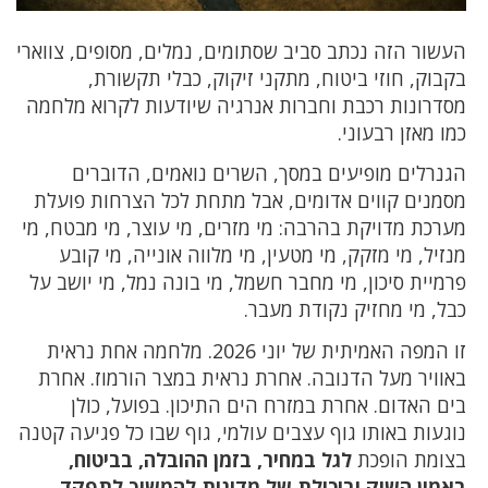
העשור הזה נכתב סביב שסתומים, נמלים, מסופים, צווארי
בקבוק, חוזי ביטוח, מתקני זיקוק, כבלי תקשורת,
מסדרונות רכבת וחברות אנרגיה שיודעות לקרוא מלחמה
כמו מאזן רבעוני.
הגנרלים מופיעים במסך, השרים נואמים, הדוברים
מסמנים קווים אדומים, אבל מתחת לכל הצרחות פועלת
מערכת מדויקת בהרבה: מי מזרים, מי עוצר, מי מבטח, מי
מנזיל, מי מזקק, מי מטעין, מי מלווה אונייה, מי קובע
פרמיית סיכון, מי מחבר חשמל, מי בונה נמל, מי יושב על
כבל, מי מחזיק נקודת מעבר.
זו המפה האמיתית של יוני 2026. מלחמה אחת נראית
באוויר מעל הדנובה. אחרת נראית במצר הורמוז. אחרת
בים האדום. אחרת במזרח הים התיכון. בפועל, כולן
נוגעות באותו גוף עצבים עולמי, גוף שבו כל פגיעה קטנה
בצומת הופכת
לגל במחיר, בזמן ההובלה, בביטוח,
באמון השוק וביכולת של מדינות להמשיך לתפקד
.