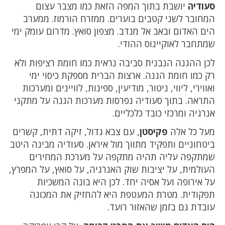
סעודיה
יושבת בתוך המפה הזאת כמו מצבר עצום
המחובר לשני קטבים בוערים. ממזרח הורמוז. ממערב
הים האדום ובאב אל מנדב. מצפון סואץ. מדרום עומק ימי
שמתחבר לאוקיינוס ההודי.
לכן ההגנה הנבנית סביבה נראית כמו חומת רציפות ולא
רק כמו חומת הגנה. ארצות הברית מספקת כיסוי ימי
ואווירי, ליווי, ניטור, מודיעין, ספינות, לוויינים ומערכות
התראה. בתוך סעודיה נפרסות מערכות הגנה על מתקני
אנרגיה ומרכזי כובד כלכליים.
מעל כל אלה
פקיסטן
, עם צבא גדול, זיקה דתית, קשרים
ביטחוניים ותפקיד מתווך מול איראן. סעודיה מבינה היטב
שמתקפה עליה תהיה מתקפה על מערכת המחירים
העולמית, על יציבות שוק האנרגיה, על סואץ, על המפרץ,
על אירופה ועל אסיה יחד. לכן היא בונה המשכיות
תפקודית. מטרת המעטפת היא להחזיק את המכונה
עובדת גם בזמן שהאזור רועד.