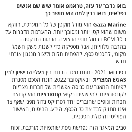
בואו נדבר על עזה, טראמפ אומר שיש שם אנשים
נפלאים, בואו נבין למה הוא חושב כך
Gaza Marine
הוא מודל מוקטן של כל המערכת, דווקא
משום שהוא קטן יותר ומסובך יותר. ההערכות מדברות על
כ 30 BCM גז מול חופי הרצועה. הכמות הזו קטנה
בהרבה מלווייתן, אבל מספיקה כדי לשנות משק חשמל
מקומי, להכניס כסף, להפחית תלות וליצור מנגנון אזרחי
חדש.
בפברואר 2021 נחתם מזכר הבנות בין
בעלי הרישיון לבין
EGAS המצרית
, ובאוקטובר 2022 הונח הסכם מסגרת
לפיתוח המאגר עם כניסה אפשרית של חברות מצריות
לקונסורציום. למי שאינו בקיא:
קונסורציום
הוא קבוצת
חברות וגופים שחוברים יחד לפרויקט גדול מפני שאף צד
אינו מחזיק לבד את כל הכסף, הידע, הביטוח, האישור
הפוליטי והיכולת הטכנית.
סביב המאגר הזה נפרשת מפת שותפויות מורכבת: זכות