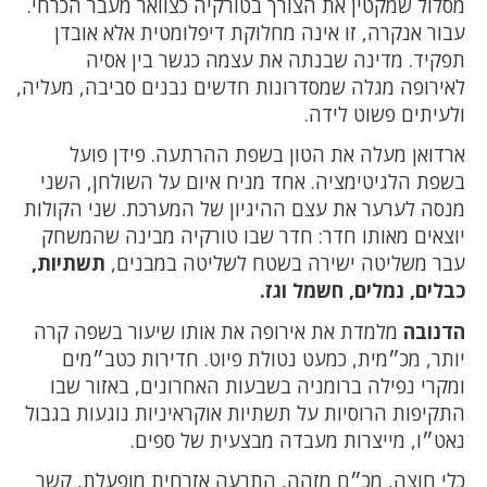
מסלול שמקטין את הצורך בטורקיה כצוואר מעבר הכרחי.
עבור אנקרה, זו אינה מחלוקת דיפלומטית אלא אובדן
תפקיד. מדינה שבנתה את עצמה כגשר בין אסיה
לאירופה מגלה שמסדרונות חדשים נבנים סביבה, מעליה,
ולעיתים פשוט לידה.
ארדואן מעלה את הטון בשפת ההרתעה. פידן פועל
בשפת הלגיטימציה. אחד מניח איום על השולחן, השני
מנסה לערער את עצם ההיגיון של המערכת. שני הקולות
יוצאים מאותו חדר: חדר שבו טורקיה מבינה שהמשחק
עבר משליטה ישירה בשטח לשליטה במבנים,
תשתיות,
כבלים, נמלים, חשמל וגז.
הדנובה
מלמדת את אירופה את אותו שיעור בשפה קרה
יותר, מכ״מית, כמעט נטולת פיוט. חדירות כטב״מים
ומקרי נפילה ברומניה בשבעות האחרונים, באזור שבו
התקיפות הרוסיות על תשתיות אוקראיניות נוגעות בגבול
נאט״ו, מייצרות מעבדה מבצעית של ספים.
כלי חוצה, מכ״ם מזהה, התרעה אזרחית מופעלת, קשר