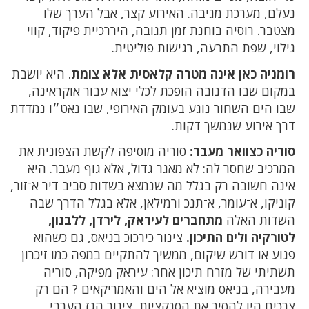
נעלם, מערכת מגיבה. האירוע קצר, אבל הערך שלו
מצטבר. רוסיה בוחנת זמן תגובה, היררכיית פיקוד, קווי
גילוי, שפת התרעה, רגישות פוליטית.
רומניה כאן אינה מטרה קלאסית אלא צומת
. היא יושבת
במקום שבו הדנובה הופכת לכלי יצוא עבור אוקראינה,
שבו הים השחור נוגע בעומק האירופי, שבו נאט״ו נמדדת
דרך אירוע שנמשך דקות.
סוריה כצוואר מעבר:
סוריה מוסיפה לקשת הצפונית את
המרכיב שחסר לה: לא מאגר גדול, אלא גוף מעבר. היא
אינה חשובה רק בגלל מה שנמצא בשדות סביב דיר א־זור,
קוניקו, א־עומר, א־תנכ ורמילאן, אלא בגלל הדרך שבה
השדות האלה
מתחברים לעיראק, לירדן, ללבנון,
לטורקיה ולים התיכון.
צינור כירכוכ בניאס, גם כשהוא
פגוע או דורש שיקום, ממשיך להתקיים במפה כמו זיכרון
תשתיתי של מזרח תיכון אחר: עיראק מפיקה, סוריה
מעבירה, בניאס מוציא אל הים והאמריקאים ? הם רק
צרכים היו להסיר את הסנקציות, צינור הגז הערבי,