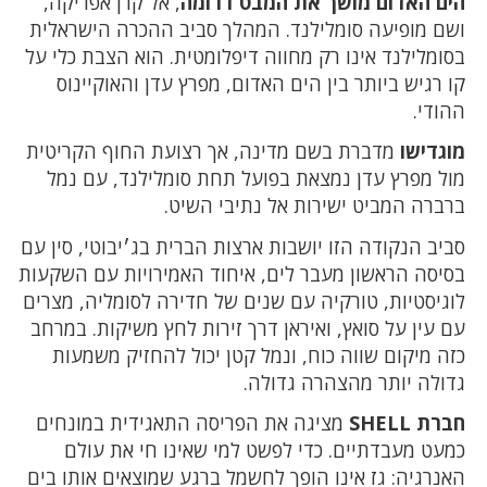
הים האדום מושך את המבט דרומה
, אל קרן אפריקה,
ושם מופיעה סומלילנד. המהלך סביב ההכרה הישראלית
בסומלילנד אינו רק מחווה דיפלומטית. הוא הצבת כלי על
קו רגיש ביותר בין הים האדום, מפרץ עדן והאוקיינוס
ההודי.
מוגדישו
מדברת בשם מדינה, אך רצועת החוף הקריטית
מול מפרץ עדן נמצאת בפועל תחת סומלילנד, עם נמל
ברברה המביט ישירות אל נתיבי השיט.
סביב הנקודה הזו יושבות ארצות הברית בג׳יבוטי, סין עם
בסיסה הראשון מעבר לים, איחוד האמירויות עם השקעות
לוגיסטיות, טורקיה עם שנים של חדירה לסומליה, מצרים
עם עין על סואץ, ואיראן דרך זירות לחץ משיקות. במרחב
כזה מיקום שווה כוח, ונמל קטן יכול להחזיק משמעות
גדולה יותר מהצהרה גדולה.
חברת SHELL
מציגה את הפריסה התאגידית במונחים
כמעט מעבדתיים. כדי לפשט למי שאינו חי את עולם
האנרגיה: גז אינו הופך לחשמל ברגע שמוצאים אותו בים