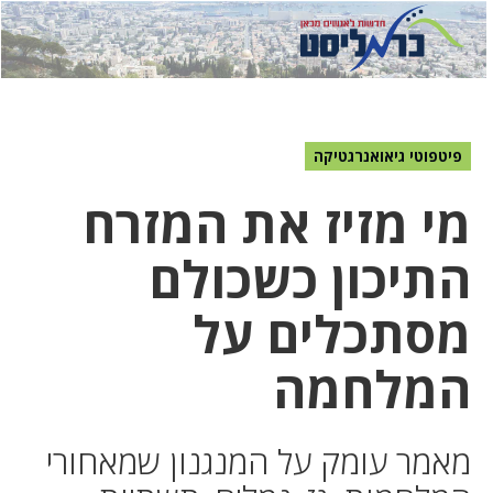
לחץ
לחץ
תפ
כדי
כאן
כדי
לשלוח
דואר
להצט
לוואט
פיטפוטי גיאואנרגטיקה
מי מזיז את המזרח
התיכון כשכולם
מסתכלים על
המלחמה
מאמר עומק על המנגנון שמאחורי