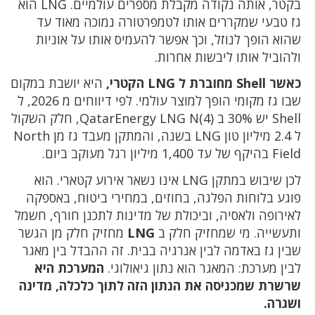
בקטר, אותה נקודה מקבלת מספרים עולמיים. LNG הוא
גז טבעי שמקררים אותו לטמפרטורה נמוכה מאוד עד
שהוא הופך לנוזל, וכך אפשר להעמיס אותו על אוניות
ולהוביל אותו ליבשות אחרות.
כאשר Shell מחוברת ל LNG הקטרי,
היא יושבת במקום
שבו גז מקומי הופך למוצר עולמי. לפי דיווחים מ 2026, ל
Shell יש 30% ב QatarEnergy LNG N(4), חלק השקול
ל 2.4 מיליון טון LNG בשנה, והמתקן מעבד גז מן North
Field בהיקף של עד 1,400 מיליון רגל מעוקב ביום.
לכן שיבוש במתקן LNG אינו נשאר אירוע קטארי. הוא
פוגע בלוחות הפלגה, בחוזים, במחירי ביטוח, באספקה
לאירופה ולאסיה, וביכולת של מדינות לתכנן חורף, חשמל
ותעשייה. מי שמחזיק חלק ב
LNG
מחזיק חלק מן הגשר
שבין גז באדמה לבין אנרגיה בבית. זה ההבדל בין מאגר
לבין מערכת: המאגר הוא נתון גיאולוגי.
המערכת היא
שרשרת שמכניסה את הנתון הזה לתוך כלכלה, מדינה
ושגרה.