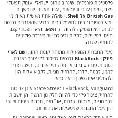
פלסטינית פורמלית, שער ביטחוני ישראלי, עומק תפעולי
מצרי, מימון ערבי ובינלאומי, עבר תאגידי שנמשך מ
British Gas אל Shell
, ושאלה אחת מעשית מאוד: מי
יודע להפוך גז בים לחשמל בבית. ברגע שהאנרגיה נכנסת
לבית, היא מפסיקה להיות רק משאב. היא הופכת לקצב
חיים, למשילות, לתלות וליכולת של מערכת פוליטית
להחזיק שגרה.
מעל החברות המפעילות מתוחה קומת ההון, ו
שם לארי
פינק ו BlackRock
נכנסים לסיפור בלי צורך באגדה
נסתרת. פרויקט גז גדול עולה מיליארדים, ומישהו צריך
לממן, לבטח, לדרג, להחזיק מניות, לקבוע עלות הון
ולהחליט איזה סיכון נראה כדאי.
BlackRock, Vanguard ו State Street אינן צריכות
להחזיק צינור פיזי כדי להיות חלק מן המפה. הן יושבות
דרך מניות, מדדים, קרנות, אג״חים, חברות ביטוח ושוקי
הון מעל החברות שמפעילות את השדות.
האיש חזק בתאגיד לארי פינק אינו האיש שמסובב את