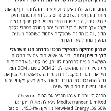
החברות הגדולות אינן מחכות אחרי המלחמה. הן קוראות
אותה בזמן אמת כשרטוט פריסה. כל חזית מסמנת היכן
יידרש גיבוי, היכן ייפתח נתיב חלופי, היכן מסוף הנזלה
יקבל ערך חדש, היכן שדה גז יהפוך מנכס מסחרי לקלף
מדיני, והיכן מדינה שתפקדה אתמול כשותפה משנית
תהפוך מחר לשער הכרחי.
שברון מחזיקה בתפקיד מרכזי במרחב הגז הישראלי
דרך לווייתן ותמר
, ובינואר 2026 הודיעה על החלטת
השקעה סופית להרחבת לווייתן, פרויקט שנועד להעלות
את מסירת הגז מהמאגר לכ 21 BCM בשנה. BCM הוא
מיליארד מטר מעוקב, יחידת מדידה שמאפשרת להבין את
גודל המערכת: כאן מדובר במאגר שמזין משק מקומי, יצוא
אזורי ותשתית חוזית של שנים.
מבנה השותפות עצמו מסביר את הכוח: Chevron
Mediterranean Limited מפעילה את לווייתן עם
39.66%, NewMed Energy מחזיקה 45.34%, ו Ratio