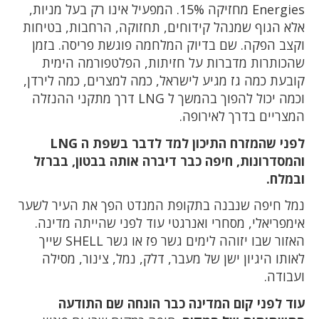
Energies מחזיקה 15%. המפעיל אינו רק בעל מניות,
אלא הגוף שמנהל קידוחים, תחזוקה, הרחבות, בטיחות
וקצב הפקה. שם בדיוק המלחמה פוגשת פריסה. בזמן
שהכותרות מדברות על חזיתות, הפלטפורמה הימית
קובעת כמה גז מגיע לישראל, כמה למצרים, כמה לירדן,
וכמה יכול להפוך בהמשך ל LNG דרך מתקני ההנזלה
המצריים בדרך לאירופה.
לפני שהמזרח התיכון למד לדבר בשפת ה LNG
והמסדרונות, חיפה כבר דיברה אותה בבטון, בברזל
ובמלח.
נמל חיפה שנבנה בתקופת המנדט הפך את העיר לשער
אימפריאלי, מסחרי ואנרגטי עוד לפני שהייתה מדינה.
האזור שבו יזוהה לימים גשר פז או גשר SHELL שייך
לאותו היגיון ישן של מעבר, דלק, נמל, צינור, מסילה
ועבודה.
עוד לפני קום המדינה כבר הונחה שם התודעה