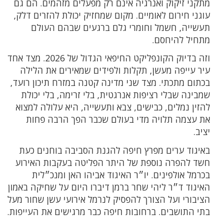
מתקני זיקוק ואנרגיה אינם רק מפעלים מזהמים. הם גם
עוגני חירום לאומיים. מקום שמחזיק יכולת להזרים דלק,
תעשייה, חשמל וחומרי גלם ברגעים שבהם העולם
מתחיל להיחסם.
וזה בדיוק הקונפליקט החיפאי הגדול של 2026. מצד אחד
עיר עייפה מעשן, תקלות ולפידים שמאירים את הלילה
בכתום מתכתי. מצד שני מדינה קטנה במזרח תיכון רועד,
שמבינה שבלי רציפות אנרגטית, בלי זרימה, בלי יכולת
להזין נמלים, כבישים, צבא ותעשייה, היא עלולה למצוא
את עצמה תלויה מדי בעולם שכבר הפך הרבה פחות
יציב.
באיגוד ערים מפרץ חיפה להגנת הסביבה בוחנים כעת
חשד להפרה נוספת של היתר הפליטה בעקבות האירוע
בכרמל אולפינים. יו״ר האיגוד אביהו האן ומנכ״לית
האיגוד ד״ר ליהי שחר ברמן דיברו היום על שחיקה באמון
הציבורי ועל הצורך להפסיק לנרמל אירועי עשן שחור מעל
בתי התושבים. ברחובות חיפה כבר מרגישים את העייפות.