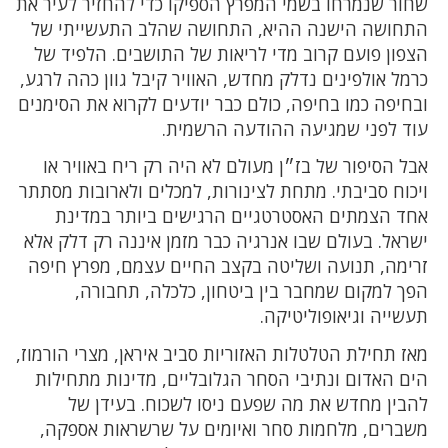
שחור שנמרחו בשמי המפרץ הספיקו כדי להחזיר לעיר את
התחושה הישנה ההיא, התחושה שהלב התעשייתי של
הצפון פועם קרוב מדי לריאות של התושבים. הלפיד של
כרמל אולפינים נדלק מחדש, האוויר קיבל גוון כהה לרגע,
ובחיפה כמו בחיפה, כולם כבר יודעים לקרוא את הסימנים
עוד לפני שמגיעה ההודעה הרשמית.
אבל הסיפור של בז״ן מעולם לא היה רק ריח באוויר או
ויכוח סביבתי. מתחת לצינורות, למכלים ולארובות מסתתר
אחד הצמתים האסטרטגיים הרגישים ביותר במדינת
ישראל. בעולם שבו אנרגיה כבר מזמן איננה רק דלק אלא
זרימה, תנועה ושליטה בקצב החיים עצמם, מפרץ חיפה
הפך למקום שמחבר בין ביטחון, כלכלה, תחבורה,
תעשייה וגיאופוליטיקה.
מאז תחילת הטלטלות האזוריות סביב איראן, מצרי הורמוז,
הים האדום ונתיבי הסחר הגלובליים, מדינות מתחילות
להבין מחדש את מה שפעם ניסו לשכוח. בעידן של
משברים, מלחמות סחר ואיומים על שרשראות אספקה,