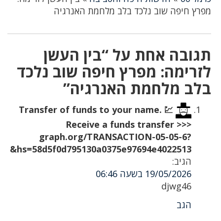
מפרץ חיפה שוב נלכד בלב מלחמת האנרגיה
תגובה אחת על “בין העשן
לזרימה: מפרץ חיפה שוב נלכד
בלב מלחמת האנרגיה”
💹 Transfer of funds to your name.
Receive a funds transfer >>>
graph.org/TRANSACTION-05-05-6?
hs=58d5f0d795130a0375e97694e4022513&
הגיב:
19/05/2026 בשעה 06:46
djwg46
הגב