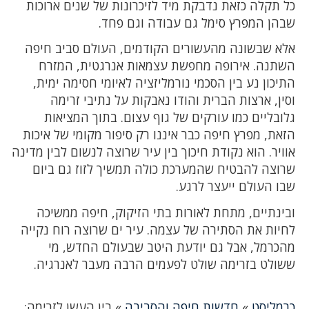
כל תקלה כזאת נדבקת מיד לזיכרונות של שנים ארוכות
שבהן המפרץ סימל גם עבודה וגם פחד.
אלא שבשונה מהעשורים הקודמים, העולם סביב חיפה
השתנה. אירופה מחפשת עצמאות אנרגטית, המזרח
התיכון נע בין הסכמי נורמליזציה לאיומי חסימה ימית,
וסין, ארצות הברית והודו נאבקות על נתיבי זרימה
גלובליים כמו עורקים של גוף עצום. בתוך המציאות
הזאת, מפרץ חיפה כבר איננו רק סיפור מקומי של איכות
אוויר. הוא נקודת חיכוך בין עיר שרוצה לנשום לבין מדינה
שרוצה להבטיח שהמערכת כולה תמשיך לזוז גם ביום
שבו העולם ייעצר לרגע.
ובינתיים, מתחת לאורות בתי הזיקוק, חיפה ממשיכה
לחיות את הסתירה של עצמה. עיר ים שרוצה רוח נקייה
מהכרמל, אבל גם יודעת היטב שבעולם החדש, מי
ששולט בזרימה שולט לפעמים הרבה מעבר לאנרגיה.
כרמליסט
»
חדשות חיפה והסביבה
»
בין העשן לזרימה: