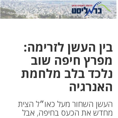
לחץ
לחץ
תפ
כדי
כאן
כדי
לשלוח
דואר
להצט
לוואט
בין העשן לזרימה:
מפרץ חיפה שוב
נלכד בלב מלחמת
האנרגיה
העשן השחור מעל כאו״ל הצית
מחדש את הכעס בחיפה, אבל