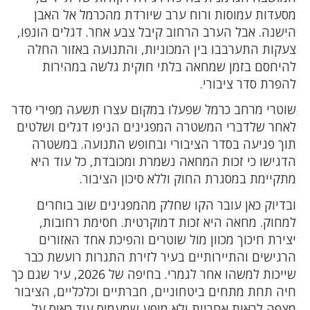
מסעדות עמוסות ורוח ערב שיורדת מהכרמל אל האבן
הישנה. אבל הערב הרחוב קיבל צבע אחר. דגלים הונפו,
צעקות התערבבו בין המכוניות, והתנועה באזור החלה
להיחסם בזמן שמחאה בלתי חוקית גלשה במהירות
להפרת סדר ציבורי.
שוטרי מרחב כרמל שפעלו במקום עצרו תשעה מפירי סדר
לאחר שלדברי המשטרה המפגינים הניפו דגלים ושלטים
תוך פגיעה בסדר הציבורי ובחופש התנועה. במשטרה
הדגישו כי זכות המחאה נשמרת ומכובדת, כל עוד היא
מתקיימת במסגרת החוק וללא סיכון הציבור.
ובדיוק כאן עובר הקו שחלק מהמפגינים שוב בוחרים
למחוק. מחאה היא זכות דמוקרטית. חסימת רחובות,
יצירת חיכוך מכוון מול שוטרים והפיכת אחד האזורים
הרגישים והתיירותיים בעיר לזירת התגרות רועשת כבר
שייכות למשהו אחר לגמרי. בחיפה של 2026, עיר שגם כך
חיה תחת מתחים ביטחוניים, חברתיים וכלכליים, הציבור
מצפה לראות אחריות ולא מופע שמעמיס עוד כאוס על