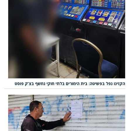
הקזינו נפל בפשיטה: בית הימורים בלתי חוקי נחשף בצ’ק פוסט