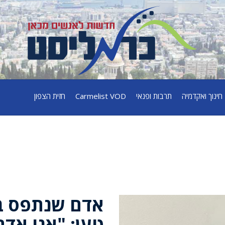
חינוך ואקדמיה
תרבות ופנאי
Carmelist VOD
חזית הצפון
אדם שנתפס ב
טען: "אני אדם