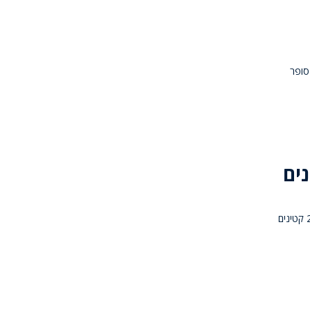
סופר
ים
התפרצו לעסק בקרית שמואל ונתפסו בשעת המעשה: שטרי תחנת זבולון עצרו 2 קטינים