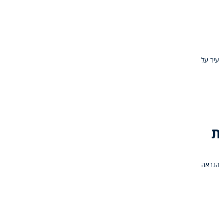
עיר על
ת
הנראה