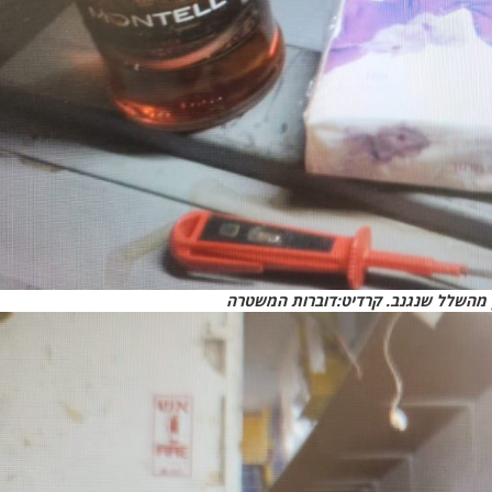
 מהשלל שנגנב. קרדיט:דוברות המשטרה