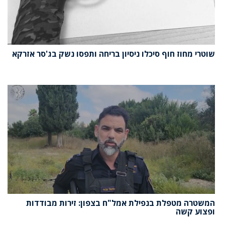
שוטרי מחוז חוף סיכלו ניסיון בריחה ותפסו נשק בג'סר אזרקא
המשטרה מטפלת בנפילת אמל"ח בצפון: זירות מבודדות
ופצוע קשה