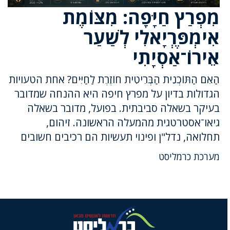
מִפְרַץ חַיָּפָה: מִצּוֹמֶת
אִימְפֶּרְיָאלִי לְשַׁעַר
אֵירוֹ־אַסְיָתִי
הַאִם הַתּוֹכְנִית הַבְּרִיטִית חוֹזֶרֶת לַחַיִּים? אחת הטעויות
הגדולות בדיון על מפרץ חיפה היא ההנחה שמדובר
בעיקר בשאלה סביבתית. בפועל, מדובר בשאלה
גיאו־אסטרטגית מהמעלה הראשונה. זיהום,
תחלואה, נדל"ן ופינוי תעשיות הם רכיבים חשובים
מערכת כרמליסט