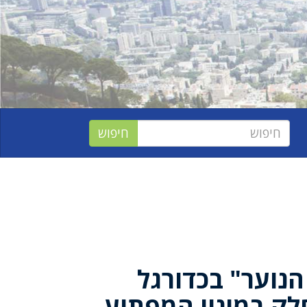
נוער" בכדורגל
לק במינוי המפתיע