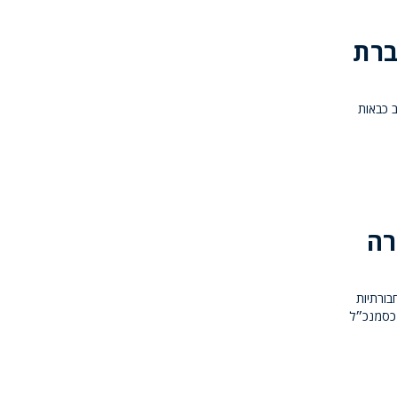
ברת
ציב כבאות
רה
בורתיות
 כסמנכ״ל