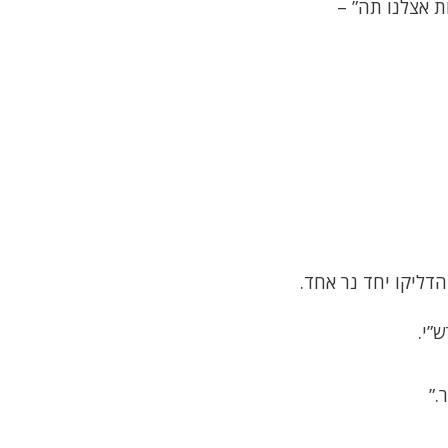
ת אצלנו תה” –
”י.
.”