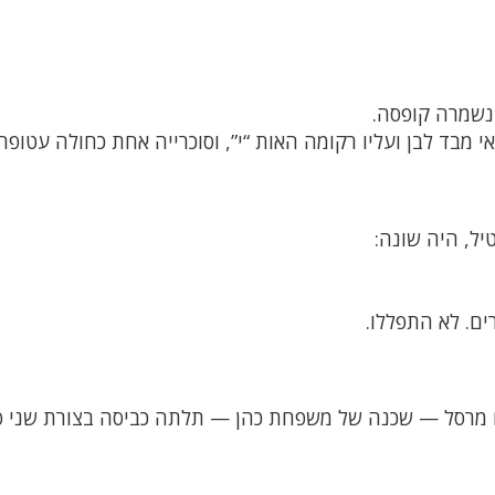
נשמרה קופסה.
 מבד לבן ועליו רקומה האות “י”, וסוכרייה אחת כחולה עטופה 
יל, היה שונה:
ים. לא התפללו.
שם מרסל — שכנה של משפחת כהן — תלתה כביסה בצורת שני פ