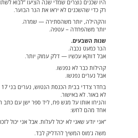
היו שכנים נוצרים שמדי שנה הציעו “לבוא לשתו
רק כדי שהשכנים לא יראו את הנר הבוער.
והקהילה, יותר משהסתירה — שמרה.
יותר משהפחדה – עטפה.
שנות השבעים.
הנר כמעט נכבה.
אבל דווקא עכשיו — דלק עמוק יותר.
קהילות כבר לא נפגשו.
אבל נערים נפגשו.
בחדר צדדי בבית הכנסת הנטוש, נערים בני 17 הדליקו יחד נר אחד.
לא באור. לא באישור.
והניחו אותו על מגש פח, ליד ספר ישן עם כתב רש
אחד מהם לחש:
“אני יודע שאני לא יכול לעלות. אבל אני יכול לזכור
משה ג’מוס המשיך להדליק לבד.