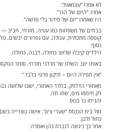
לא אמרו “עצמאות”.
אמרו: “היום של הנר”.
היו שאמרו “יום של סידור בלי פרשה”.
בבתים של משפחות כמו עטיה, מזרחי, חביב — 
קופסה מתכתית, עגולה, עם גפרורים יבשים, טלאי
כסוף.
הילדים קיבלו שלוש: כחולה, לבנה, כחולה.
באותו יום, השלט של מרדכי מזרחי, סוחר הטקסט
“אין תפירה היום – תיקון פרטי בלבד.”
מאחורי הדלפק, בחדר האחורי, ישבו שלושה גבר
רק חיממו מים, שתו תה.
והניחו נר בכוס.
מול בית הכנסת “שערי ציון”, אישה נוצרייה ב
כחול ולבן.
אחר כך ניגשה לגברת כהן ואמרה: