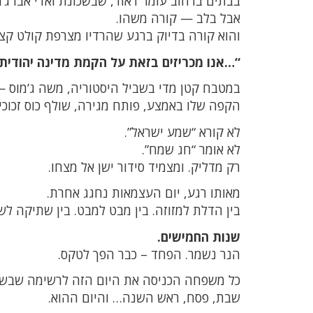
בבתים ברחוב עומר דאוד, שבשכונת ואדי אבו ג’מ
אבל בלב — קורה משהו.
והוא קורה בדיוק ברגע שהרדיו מצרפת קולט קצה
“…אנו מכריזים בזאת על הקמת מדינה יהודית
במטבח קטן מדי בשביל היסטוריה, משה ג’מוס —
הקפה שלו באמצע, פותח מגירה, שולף כוס זכוכי
לא קורא “שמע ישראל”.
לא אומר “חג שמח”.
רק מדליק. ומצמיד סידור ישן אל מצחו.
מאותו רגע, יום העצמאות נחגג אחרת.
בין הדלת למזוזה. בין מבט למבט. בין שתיקה לש
שנות החמישים.
הנר נשמר. הפחד – כבר הפך לטקס.
כל משפחה הכניסה את היום הזה לרשימה שבש
שבת, פסח, ראש השנה… והיום ההוא.