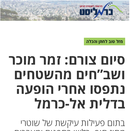
לחץ
לחץ
תפ
כדי
כאן
כדי
לשלוח
דואר
להצט
לוואט
מזל טוב לחתן והכלה
סיום צורם: זמר מוכר
ושב”חים מהשטחים
נתפסו אחרי הופעה
בדלית אל-כרמל
בתום פעילות עיקשת של שוטרי