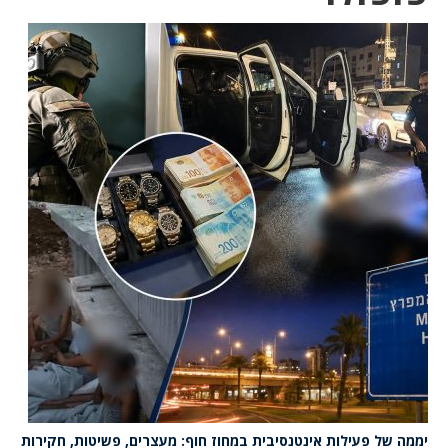
יממה של פעילות אינטנסיבית במחוז חוף: מעצרים, פשיטות, חקירות