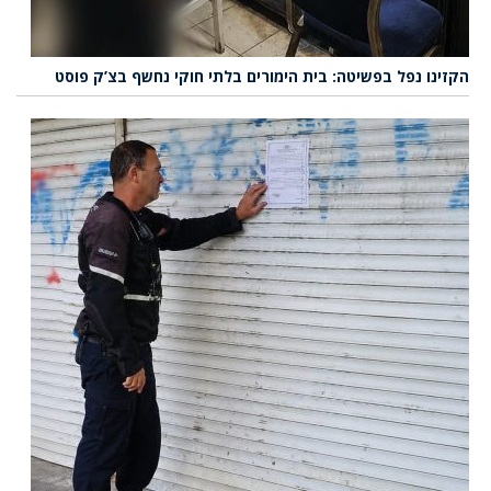
הקזינו נפל בפשיטה: בית הימורים בלתי חוקי נחשף בצ’ק פוסט