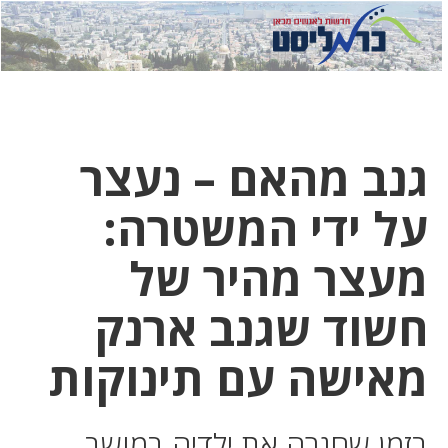
לחץ
לחץ
תפ
כדי
כאן
כדי
לשלוח
דואר
להצט
לוואט
גנב מהאם – נעצר
על ידי המשטרה:
מעצר מהיר של
חשוד שגנב ארנק
מאישה עם תינוקות
בזמן שחגרה את ילדיה במושב