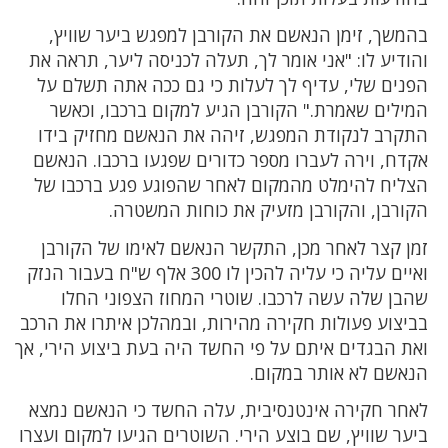
בהמשך, זימן הנאשם את הקורבן למפגש ביער שוויץ,
והודיע לו: "אני אומר לך, תעלה לכניסה ליער, תראה את
הפנים שלי, עדיף לך לעלות כי גם ככה אתה תשלם על
המילים שאמרת." הקורבן הגיע למקום ברכבו, וכאשר
התקרב לנקודת המפגש, זיהה את הנאשם מחזיק בידו
אקדח, וירה לעברו מספר כדורים שפגעו ברכבו. הנאשם
הצליח להימלט מהמקום לאחר שהפוגע פגע ברכבו של
הקורבן, והקורבן מזעיק את כוחות המשטרה.
זמן קצר לאחר מכן, התקשר הנאשם לאימו של הקורבן
ואיים עליה כי עליה להכין לו 300 אלף ש"ח בעבור הנזק
שהבן שלה עשה לרכבו. שוטרי המחוז הצפוני החלו
בביצוע פעולות חקירה מהירות, ובמהלכן איתרו את הרכב
ואת הבגדים איתם על פי החשד היה בעת ביצוע הירי, אך
הנאשם לא אותר במקום.
לאחר חקירה אינטנסיבית, עלה החשד כי הנאשם נמצא
ביער שוויץ, שם בוצע הירי. השוטרים הגיעו למקום ועצרו