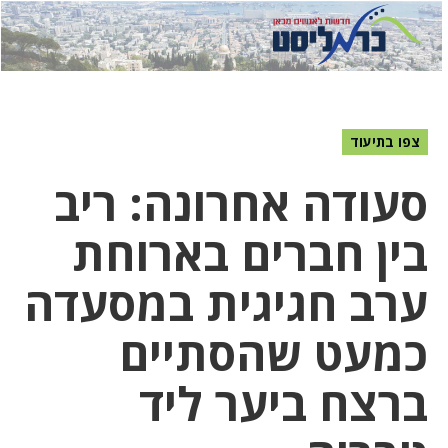
לחץ
לחץ
תפ
כדי
כאן
כדי
לשלוח
דואר
להצט
לוואט
צפו בתיעוד
סעודה אחרונה: ריב
בין חברים בארוחת
ערב חגיגית במסעדה
כמעט שהסתיים
ברצח ביער ליד