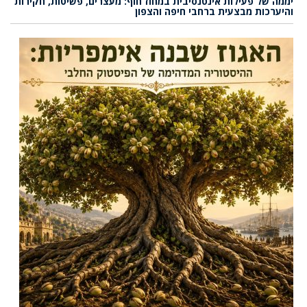
יממה של פעילות אינטנסיבית במחוז חוף: מעצרים, פשיטות, חקירות
והיערכות מבצעית ברחבי חיפה והצפון