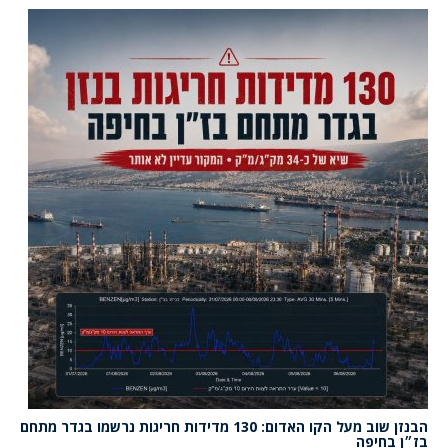
הבנזן שוב מעל הקו האדום: 130 מדידות חריגות נרשמו בגדר מתחם
בז״ן בחיפה