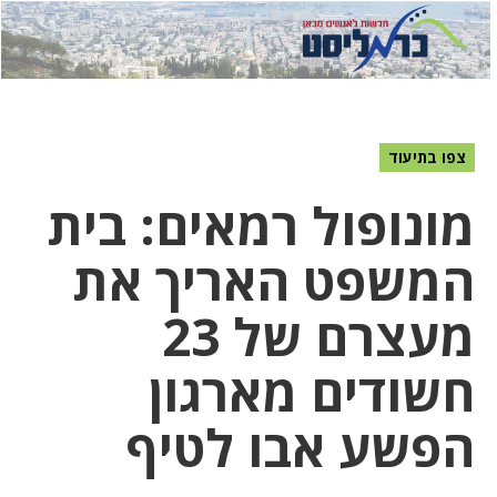
לחץ
לחץ
תפ
כדי
כאן
כדי
לשלוח
דואר
להצט
לוואט
צפו בתיעוד
מונופול רמאים: בית
המשפט האריך את
מעצרם של 23
חשודים מארגון
הפשע אבו לטיף