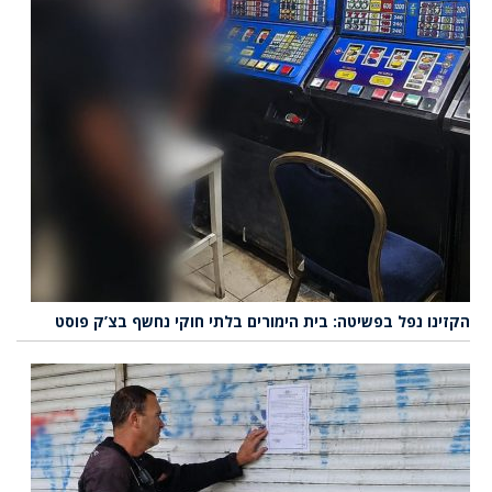
הקזינו נפל בפשיטה: בית הימורים בלתי חוקי נחשף בצ’ק פוסט