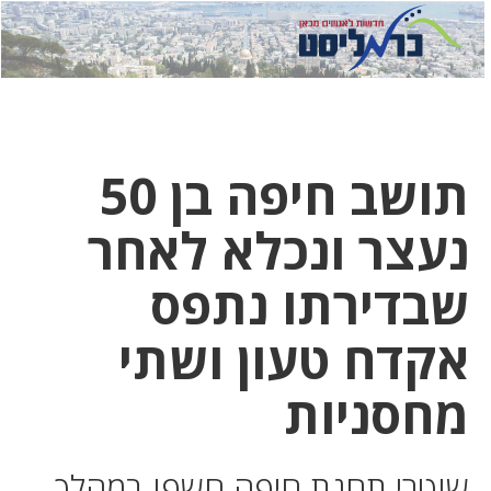
לחץ
לחץ
תפ
כדי
כאן
כדי
לשלוח
דואר
להצט
לוואט
תושב חיפה בן 50
נעצר ונכלא לאחר
שבדירתו נתפס
אקדח טעון ושתי
מחסניות
שוטרי תחנת חיפה חשפו במהלך