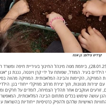
קרדיט צילום: גן אגוז
בכנס "צוות עיר", שהתקיים הבוקר (יום שלישי, 28.01.25), ביוזמת מטה מינהל החינוך בעיריית חיפה ומ
הילדים בעיר. המודל, שפותח על ידי קרן ויונטה, גננת גן "אגוז
 המוזיקה, הקיימות והבינה המלאכותית. המוזיקה מהווה בסי
ם יצירות מגוונות, תוך יצירת מרחב מוזיקלי ייחודי בגן. הילדי
ם, זורעים ועוקבים אחר תהליך הצמיחה, לומדים על חרקים ומ
 הגן עושה שימוש בכלים מתחום הבינה המלאכותית, המאפשרי
החוויות האישיות שלהם ולהפיק כרטיסיות ייחודיות בהשראת עו