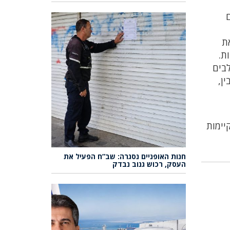
ם
את
ת.
לבים
ן,
יימות
חנות האופניים נסגרה: שב”ח הפעיל את
העסק, רכוש גנוב נבדק