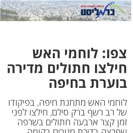
לחץ
לחץ
תפ
כדי
כאן
כדי
לשלוח
דואר
להצט
לוואט
צפו: לוחמי האש
חילצו חתולים מדירה
בוערת בחיפה
לוחמי האש מתחנת חיפה, בפיקודו
של רב רשף ברק סילם, חילצו לפני
זמן קצר ארבעה חתולים בשרפה
שפרצה בדירת מגורים בקומה