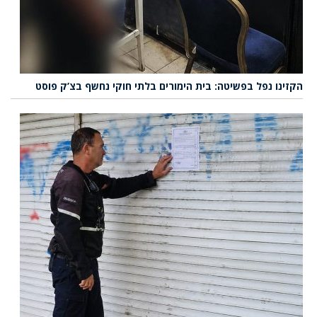
הקזינו נפל בפשיטה: בית הימורים בלתי חוקי נחשף בצ’ק פוסט