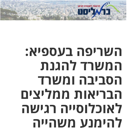
לחץ
לחץ
תפ
כדי
כאן
כדי
לשלוח
דואר
להצט
לוואט
השריפה בעספיא:
המשרד להגנת
הסביבה ומשרד
הבריאות ממליצים
לאוכלוסייה רגישה
להימנע משהייה