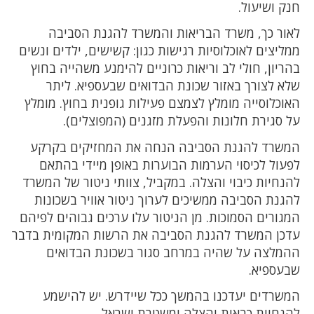
חנק ושיעול.
לאור כך, משרד הבריאות והמשרד להגנת הסביבה
ממליצים לאוכלוסיות רגישות כגון: קשישים, ילדים ונשים
בהריון, חולי לב וריאות כרוניים להימנע משהייה בחוץ
שלא לצורך באזור שכונת הבדואים שבעספיא. ליתר
האוכלוסייה מומלץ לצמצם פעילות גופנית בחוץ. מומלץ
על סגירת חלונות והפעלת מזגנים (המפוצלים).
המשרד להגנת הסביבה הנחה את המחזיקים בקרקע
לפעול לכיסוי הערמות הבוערות באופן מיידי בהתאם
להנחיות כיבוי והצלה. במקביל, צוותי ניטור של המשרד
להגנת הסביבה ממשיכים לערוך ניטור אוויר בשכונות
המגורים הסמוכות. מן הניטור עלו ערכים גבוהים לפיהם
עדכן המשרד להגנת הסביבה את הרשות המקומית בדבר
ההמלצה על שהיה במרחב סגור בשכונת הבדואים
שבעספיא.
המשרדים יעדכנו בהמשך ככל שיידרש. יש להישמע
להנחיות כבאות והצלה ומשטרת ישראל.