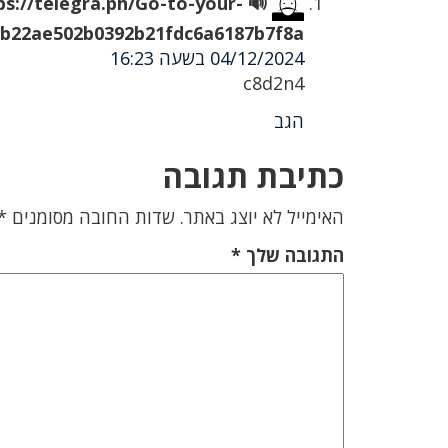
tps://telegra.ph/Go-to-your-
b22ae502b0392b21fdc6a6187b7f8a& 🔊
04/12/2024 בשעה 16:23
c8d2n4
הגב
כתיבת תגובה
האימייל לא יוצג באתר.
שדות החובה מסומנים
*
התגובה שלך
*