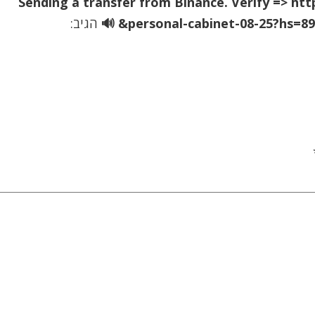
🔊 Sending a transfer from Binance. Verify => ht
personal-cabinet-08-25?hs=89
הגיב: