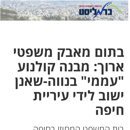
לחץ
לחץ
תפ
כדי
כאן
כדי
לשלוח
דואר
להצט
לוואט
בתום מאבק משפטי
ארוך: מבנה קולנוע
"עממי" בנווה-שאנן
ישוב לידי עיריית
חיפה
בית המשפט המחוזי בחיפה,