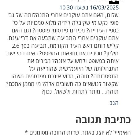
16/03/2025 בשעה 10:30
שלום, האם אתם עוקבים אחרי התנהלותה של גב'
סופי נקש מי שקיבלה לידיה מלוא סמכויות על כל
כספי העירייה? מכירים פירסומי פוסטה? וגם האם
אתם עוקבים אחרי התביעה שתבעה את דר' עינת
קליש רותם ראש העיר הקודמת, תביעה בסך 2.6
מיליון? מכירים את תוצאות המשפט? ראיתם מי ישב
איתה במשפט ולחש על אזנה? מכירים את
התנהלותה של היועמ"שית שהודיעה על
התפטרותה? תוהה, מדוע אינכם מפרסמים משהו
שקשור לנושאים כה חשובים אלה? מי מממן אתכם?
תוהה… מותר לתהות ולשאול, נכון?
הגב
כתיבת תגובה
האימייל לא יוצג באתר.
שדות החובה מסומנים
*