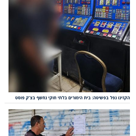
הקזינו נפל בפשיטה: בית הימורים בלתי חוקי נחשף בצ’ק פוסט