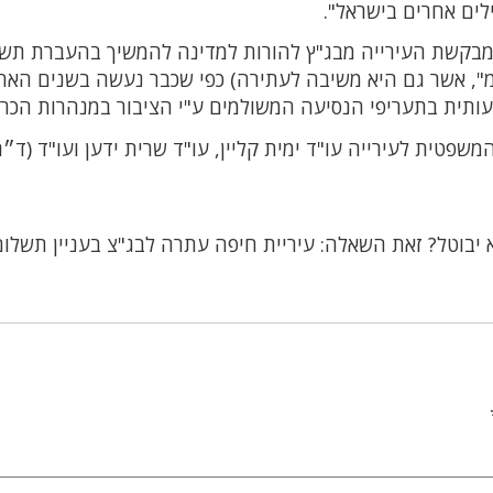
ים אחרים בישראל".
 מבקשת העירייה מבג"ץ להורות למדינה להמשיך בהעברת תש
מ", אשר גם היא משיבה לעתירה) כפי שכבר נעשה בשנים האח
עותית בתעריפי הנסיעה המשולמים ע"י הציבור במנהרות הכרמ
פטית לעירייה עו"ד ימית קליין, עו"ד שרית ידען ועו"ד (ד״ר)
א יבוטל? זאת השאלה: עיריית חיפה עתרה לבג"צ בעניין תשלו