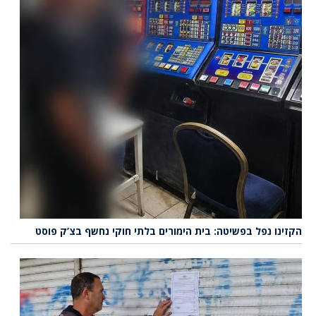
הקזינו נפל בפשיטה: בית הימורים בלתי חוקי נחשף בצ’ק פוסט