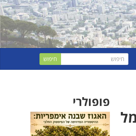
פופולרי
מל